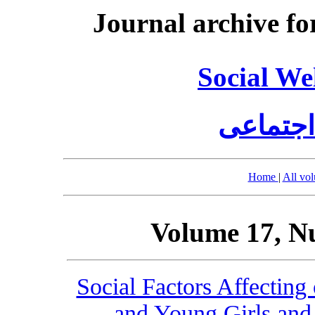
Journal archive fo
Social We
اجتماعی
Home
|
All vo
Volume 17, N
Social Factors Affectin
and Young Girls and 