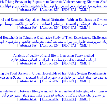
Risk Taking Behavior by Exposure to Domestic Violence Among Khorram-Abad
نی خطرپذیری نوجوانان بر اساس مواجهه آنها با خشونت خانگی در نوجوانان خر
|
[Abstract-FA]
|
[Abstract-EN]
|
[PDF-FA]
|
[XML]
|
ral and Economic Capitals on Social Distinction: With an Emphasis on Owner
رمایه های فرهنگی و اقتصادی بر تمایز اجتماعی: با تأکید بر مالکیت اتومبیل 
|
[Abstract-FA]
|
[Abstract-EN]
|
[PDF-FA]
|
[XML]
|
Households in Tehran: A Qualitative Study of Their Experiences, Challenges 
نان سرپرست خانوار در تهران: مطالعه کیفی تجربیات، چالشها و ظرفیتهای آنها
|
[Abstract-FA]
|
[Abstract-EN]
|
[PDF-FA]
|
[XML]
|
Analysis of quality of rural life in Iran using Fuzzy method
ارزیابی کیفیت زندگی روستایی در ایران بر اساس منطق فازی
|
[Abstract-FA]
|
[Abstract-EN]
|
[PDF-FA]
|
[XML]
|
ting the Food Baskets in Urban Households of Iran Using System Requirements
مصرفی مواد غذایی در خانوارهای شهری ایران با استفاده از معادلات تقاض
|
[Abstract-FA]
|
[Abstract-EN]
|
[PDF-FA]
|
[XML]
|
the relationship between lifestyle and ethnic and national belonging of citizens
بررسی رابطه سبک زندگی با تعلقات قومی و ملی شهروندان شهر خرم آباد
|
[Abstract-FA]
|
[Abstract-EN]
|
[PDF-FA]
|
[XML]
|