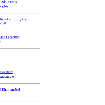
 Adolescents
پیش بی
ship of a Luxury Car
اثر س
and Capacities
ز
 Equations
بررسی سبد 
 of Khorramabad