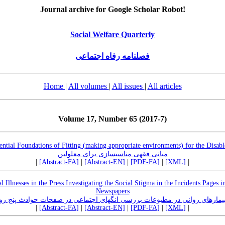
Journal archive for Google Scholar Robot!
Social Welfare Quarterly
فصلنامه رفاه اجتماعی
Home
|
All volumes
|
All issues
|
All articles
Volume 17, Number 65 (2017-7)
ential Foundations of Fitting (making appropriate environments) for the Disab
مبانی فقهی مناسبسازی برای معلولین
|
[Abstract-FA]
|
[Abstract-EN]
|
[PDF-FA]
|
[XML]
|
 Illnesses in the Press Investigating the Social Stigma in the Incidents Pages 
Newspapers
مارهای روانی در مطبوعات بررسی انگهای اجتماعی در صفحات حوادث پنج روزن
|
[Abstract-FA]
|
[Abstract-EN]
|
[PDF-FA]
|
[XML]
|