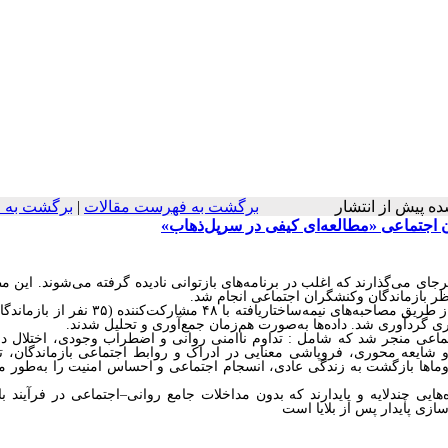
ته شده پیش از انتشار
برگشت به فهرست مقالات
|
برگشت به 
ن اجتماعی «مطالعه‌ای کیفی در سرپل‌ذهاب»
ای می‌گذارند که اغلب در برنامه‌های بازتوانی نادیده گرفته می‌شوند. این مط
.
پژوهش حاضر یک مطالعه کیفی با رویکرد تحلیل مضمون است. داده‌ها از طریق مصاحبه‌های نیمه‌ساختاریافته 
.
ماعی منجر شد که شامل
:
تداوم ناامنی روانی و اضطراب وجودی، اختلال در
ایعه محوری، فروپاشی معنایی در ادراک و روابط اجتماعی بازماندگان، ت
اها بازگشت به زندگی عادی، انسجام اجتماعی و احساس امنیت را به‌طور مع
هایی چندلایه و پایدارند که بدون مداخلات جامع روانی
–
اجتماعی در فرآیند با
ازی پایدار پس از بلایا است