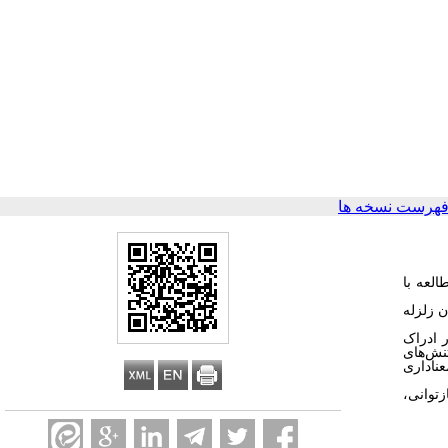
فهرست نسخه ها
العه با
با ۴۸ مشارکت‌کننده (۳۵ نفر از بازماندگان زلزله
 ادراک
نش‌های
ناداری
زتوانی،