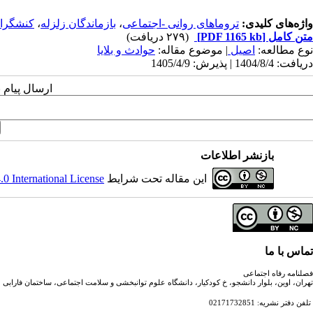
واژه‌های کلیدی:
تروماهای روانی -اجتماعی
،
بازماندگان زلزله
،
کنشگران
متن کامل
[PDF 1165 kb]
(۲۷۹ دریافت)
نوع مطالعه:
اصیل
| موضوع مقاله:
حوادث و بلایا
دریافت: 1404/8/4 | پذیرش: 1405/4/9
ارسال پیام 
بازنشر اطلاعات
این مقاله تحت شرایط
 International License
تماس با ما
فصلنامه رفاه اجتماعی
تهران، اوین، بلوار دانشجو، خ کودکیار، دانشگاه علوم توانبخشی و سلامت اجتماعی، ساختمان فارابی
تلفن دفتر نشریه: 02171732851