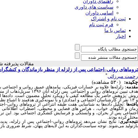
راهنمای داوران
سیاست های داوری
اسامی داوران
ثبت نام و اشتراک
فرم ثبت نام
تماس با ما
اخبار
مقالات پذیرف
تروماهای روانی–اجتماعی پس از زلزله از منظر بازماندگان و کنشگرا
*
رحمت میرزائی
چکیده:
(۵۳۰ مشاهده)
قدمه
:
زلزله‌ها علاوه بر خسارات فیزیکی، پیامدهای عمیق روانی و اجتماعی برج
هدف تبیین تروماهای روانی و اجتماعی پس زلزله آبان ۱۳۹۶ سرپل‌ذهاب از منظر بازماندگان وکنشگران اجتماعی انجام شد
وش
:
و ۱۳ نفر از کارشناسان اجتماعی و امدادی) و با نمونه‌گیری هدفمند تا اشباع نظری گردآوری شد. داده‌ها به‌صورت هم‌زمان جمع‌آوری و تحلیل شدند
افته‌ها
:
تحلیل داده‌ها به شناسایی هفت طبقه انتزاعی از تروماهای روانی
–
اجت
زمان و الگوهای خواب، ، هراس های فضایی و محیطی، اضطراب اطلاعاتی و ش
اجتماعی پس از بحران، و وابستگی و فرسایش کنشگری اجتماعی بود. این تروم
مختل کرده بودند
.
تیجه‌گیری
:
نتایج نشان می‌دهد تروماهای روانی
–
اجتماعی پس از زلزله، پدیده‌
بازتولید می‌شوند. توجه سیاست‌گذاران به این لایه‌های پنهان، شرط ضروری بازس