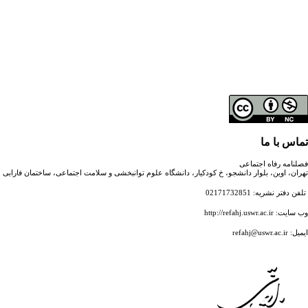
تماس با ما
فصلنامه رفاه اجتماعی
تهران، اوین، بلوار دانشجو، خ کودکیار، دانشگاه علوم توانبخشی و سلامت اجتماعی، ساختمان فارابی
تلفن دفتر نشریه: 02171732851
وب سایت: http://refahj.uswr.ac.ir
ایمیل: refahj@uswr.ac.ir