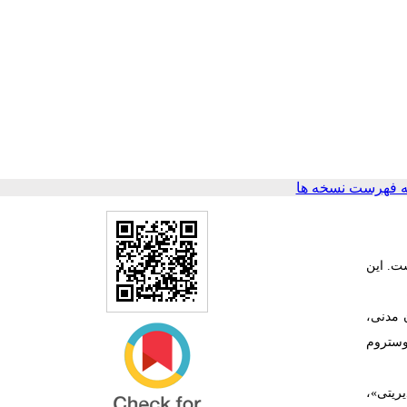
 فهرست نسخه ها
ست. این
به نیمه‌ساختاریافته با ۱۵ نفر از کنشگران مدنی،
هادی النور اوستروم
ریتی»،