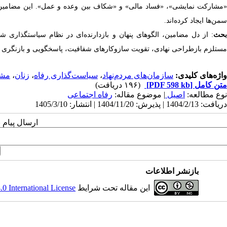
«مشارکت نمایشی»، «فساد مالی» و «شکاف بین وعده و عمل». این مضامین در 
سمن‌ها ایجاد کرده‌اند.
بحث
: از دل مضامین، الگوهای پنهان و بازدارنده‌ای در نظام سیاستگذار
مستلزم بازطراحی نهادی، تقویت سازوکارهای شفافیت، پاسخگویی و بازنگری 
واژه‌های کلیدی:
سازمان‌های مردم‌نهاد
،
سیاست‌گذاری رفاه
،
زنان
،
مشا
متن کامل
[PDF 598 kb]
(۱۹۶ دریافت)
نوع مطالعه:
اصیل
| موضوع مقاله:
رفاه اجتماعی
دریافت: 1404/2/13 | پذیرش: 1404/11/20 | انتشار: 1405/3/10
ارسال پیام 
بازنشر اطلاعات
این مقاله تحت شرایط
 International License