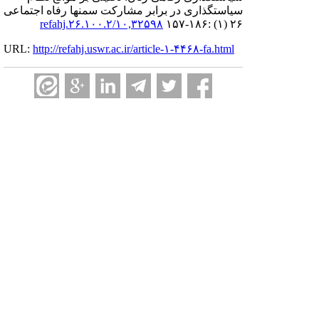
سیاستگذاری در برابر مشارکت سمنها رفاه اجتماعی
۱۰,۳۲۵۹۸/refahj.۲۶.۱۰۰.۲
۲۶ (۱) :۱۸۶-۱۵۷
URL:
http://refahj.uswr.ac.ir/article-۱-۴۴۶۸-fa.html