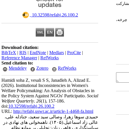
مشارکت
‎ 10.32598/refahj.26.100.2
 چرخه،
Download citation:
BibTeX
|
RIS
|
EndNote
|
Medlars
|
ProCite
|
Reference Manager
|
RefWorks
Send citation to:
Mendeley
Zotero
RefWorks
Hamidi soha Z, vesali S S, Janadleh A, Alizad E.
(2026).
Institutional Inconsistencies in Women's
Welfare Policymaking: An Analysis of Obstacles in
the Policy System Against NGOs' Participatio.
Social
Welfare Quarterly
.
26
(1)
, 157-186.
doi:
10.32598/refahj.26.100.2
URL:
http://refahj.uswr.ac.ir/article-1-4468-fa.html
حمیدی سوها زهرا، وصالی سید سعید، جنادله علی،
عالی زاد اسماعیل.
(۱۴۰۵).
ناهمخوانی های نهادی در
سیاستگذاری رفاهی زنان: تحلیلی بر موانع نظام