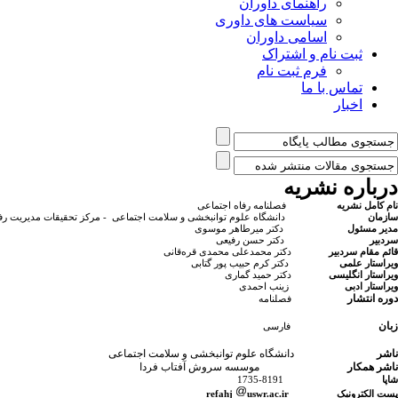
راهنمای داوران
سیاست های داوری
اسامی داوران
ثبت نام و اشتراک
فرم ثبت نام
تماس با ما
اخبار
درباره نشریه
نام کامل نشریه
فصلنامه رفاه اجتماعی
سازمان
دانشگاه علوم توانبخشی و سلامت اجتماعی - مرکز تحقیقات مدیریت رف
مدیر مسئول
دکتر میرطاهر موسوی
سردبیر
دکتر حسن رفیعی
قائم مقام سردبیر
دکتر محمدعلی محمدی قره‌قانی
ویراستار علمی
دکتر کرم حبیب پور گتابی
ویراستار انگلیسی
دکتر حمید گماری
ویراستار ادبی
زینب احمدی
دوره انتشار
فصلنامه
زبان
فارسی
ناشر
دانشگاه علوم توانبخشی و سلامت اجتماعی
ناشر همکار
موسسه سروش آفتاب فردا
شاپا
8191-1735
پست الکترونیک
r
ac.ir
uswr.
efahj