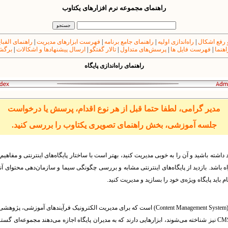
راهنمای مجموعه نرم افزارهای یکتاوب
 رفع اشکال
|
راه‌اندازی اولیه
|
راهنمای جامع برنامه
|
فهرست ابزارهای مدیریت
|
راهنمای الفبا
اهنما
|
فهرست فایل ها
|
پرسش‌های متداول
|
تالار گفتگو
|
ارسال پیشنهادها و اشکالات
|
برگشت
راهنمای راه‌اندازی پایگاه
مدیر گرامی، لطفا حتما قبل از هر نوع اقدام، پرسش یا درخواست
جلسه آموزشی، بخش راهنمای تصویری یکتاوب را بررسی کنید.
مد داشته باشید و آن را به خوبی مدیریت کنید، بهتر است با ساختار پایگاه‌های‌ اینترنتی و مفاهیم
ه باشد. بازدید از پایگاه‌های اینترنتی مشابه و بررسی چگونگی سیما و سازمان‌دهی محتوای آنها‌
 باید پایگاه وی‍ژه‌ی خود را بسازید و مدیریت کنید.
یکتاوب یک سامانه‌ی مدیریت محتوا (Content Management System) است که برای مدیریت الکترونیک فرآ
CM
نیز شناخته می‌شوند، ابزارهایی دارند که به مدیران پایگاه اجازه می‌دهند مجموعه‌ای گسترد