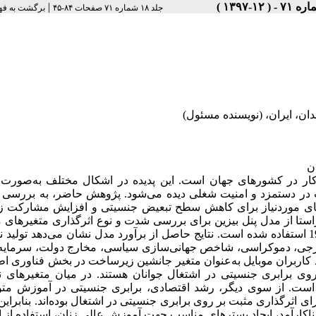
|
جلد ۱۸ شماره ۷۱ صفحات ۸۴-۴۵
برگشت به فه
ان، ایران، (نویسنده مسئول)
ن
 کار در کشورهای جهان است. این پدیده در اشکال مختلف به‌صورت 
 در دستمزد و امنیت شغلی دیده می‌شود. پژوهش حاضر، به بررسی 
های موردنیاز برای کاهش سطح تبعیض جنسیتی و افزایش مشارکت زن
استا از مدل پنل بیزین برای بررسی شدت و نوع اثرگذاری متغیرهای 
روی برابری جنسیتی در اشتغال جوانان در طی دوره زمانی 2016-1990 استفاده شده است. نتایج حاصل از برآورد مدل نشان می‌دهد ت
خارجی، دموکراسی، شاخص جهانی‌سازی سیاسی، مخارج دولت، سرمایه‌
اربران موبایل به‌عنوان متغیر جانشین زیرساخت در بخش فناوری اط
ی برابری جنسیتی در اشتغال جوانان هستند. در میان متغیرهای نام
 است. از سوی دیگر، رشد اقتصادی، برابری جنسیتی در آموزش مت
رای اثرگذاری مثبت بر روی برابری جنسیتی در اشتغال بوده‌اند. بنابرای
ناکارآمد، ایجاد بسترهای مناسب جهت آموزش عالی زنان، استفاده از ا