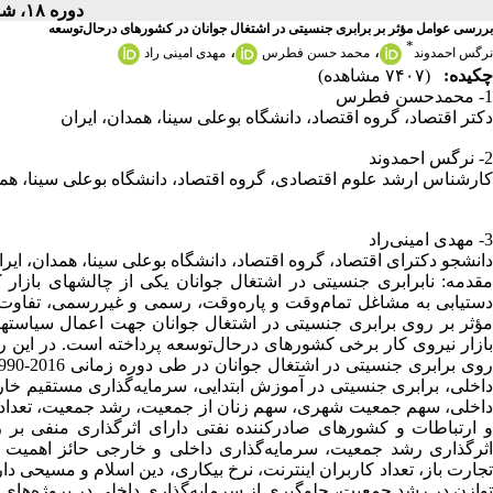
دوره ۱۸، شماره ۷۱ - ( ۱۲-۱۳۹۷ )
بررسی عوامل مؤثر بر برابری جنسیتی در اشتغال جوانان در کشورهای درحال‌توسعه
*
،
،
نرگس احمدوند
محمد حسن فطرس
مهدی امینی راد
چکیده:
(۷۴۰۷ مشاهده)
1- محمدحسن فطرس
دکتر اقتصاد، گروه اقتصاد، دانشگاه بوعلی سینا، همدان، ایران
2- نرگس احمدوند
کارشناس ارشد علوم اقتصادی، گروه اقتصاد، دانشگاه بوعلی سینا، همد
3- مهدی امینی‌راد
دانشجو دکترای اقتصاد، گروه اقتصاد، دانشگاه بوعلی سینا، همدان، ایرا
مقدمه: نابرابری جنسیتی در اشتغال جوانان یکی از چالشهای بازار
دستیابی به مشاغل تمام‌وقت و پاره‌وقت، رسمی و غیررسمی، تفاوت
مؤثر بر روی برابری جنسیتی در اشتغال جوانان جهت اعمال سیاست
بازار نیروی کار برخی کشورهای درحال‌توسعه پرداخته است. در این ر
داخلی، برابری جنسیتی در آموزش ابتدایی، سرمایه‌گذاری مستقیم 
داخلی، سهم جمعیت شهری، سهم زنان از جمعیت، رشد جمعیت، تعداد ک
و ارتباطات و کشورهای صادرکننده نفتی دارای اثرگذاری منفی بر رو
اثرگذاری رشد جمعیت، سرمایه‌گذاری داخلی و خارجی حائز اهمیت
تجارت باز، تعداد کاربران اینترنت، نرخ بیکاری، دین اسلام و مسیحی دا
توازن در رشد جمعیت، جلوگیری از سرمایه‌گذاری داخلی در پروژه‌های 