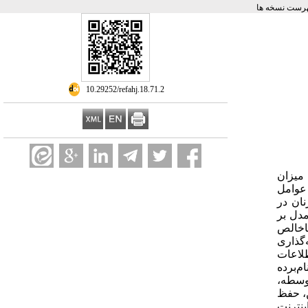
رست نسخه ها
‎ 10.29252/refahj.18.71.2
میزان
عوامل
ان در
مدل بر
ولید ناخالص
گذاری
لاعات
‌برده
وسطه،
ن، حفظ
ینترنت