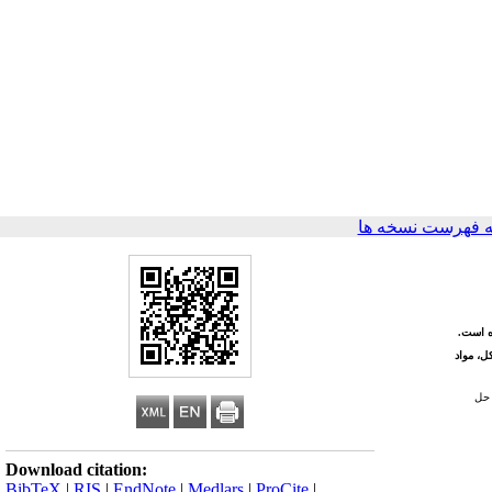
 فهرست نسخه ها
ل، مواد
 حل
Download citation:
BibTeX
|
RIS
|
EndNote
|
Medlars
|
ProCite
|