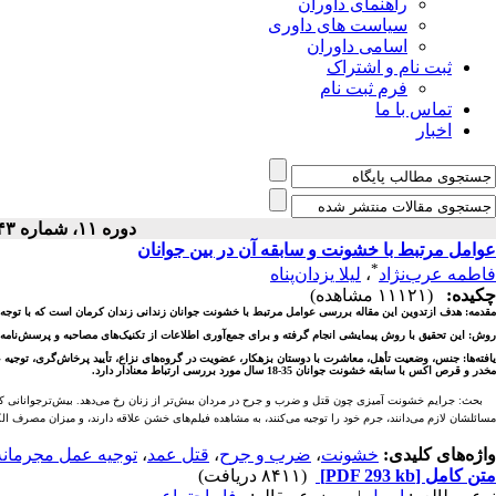
راهنمای داوران
سیاست های داوری
اسامی داوران
ثبت نام و اشتراک
فرم ثبت نام
تماس با ما
اخبار
دوره ۱۱، شماره ۴۳ - ( ۴-۱۳۹۰ )
عوامل مرتبط با خشونت و سابقه آن در بین جوانان
*
فاطمه عرب‌نژاد
،
لیلا یزدان‌پناه
چکیده:
(۱۱۱۲۱ مشاهده)
مقدمه: هدف ازتدوین این مقاله بررسی عوامل مرتبط با خشونت جوانان زندانی زندان کرمان است که با توجه
روش: این تحقیق با روش‌ پیمایشی انجام گرفته و برای جمع‌آوری اطلاعات از تکنیک‌های مصاحبه و پرسش‌نامه استفاده شده است و تعداد کل افراد مورد ب
یافته‌ها: جنس، وضعیت تأهل، معاشرت با دوستان بزهکار، عضویت در گروه‌های نزاع، تأیید پرخاش‌گری، توجی
مخدر و قرص اکس با سابقه خشونت جوانان 35-18 سال مورد بررسی ارتباط معنا‌دار دارد.
بحث: جرایم خشونت آمیزی چون قتل و ضرب و جرح در مردان بیش‌تر از زنان رخ می‌دهد. بیش‌ترجوانانی که 
مسائلشان لازم می‌دانند، جرم خود را توجیه می‌کنند، به مشاهده فیلم‌های خشن علاقه دارند، و میزان مصرف 
واژه‌های کلیدی:
خشونت
،
ضرب و جرح
،
قتل عمد
،
توجیه عمل مجرمانه
متن کامل
[PDF 293 kb]
(۸۴۱۱ دریافت)