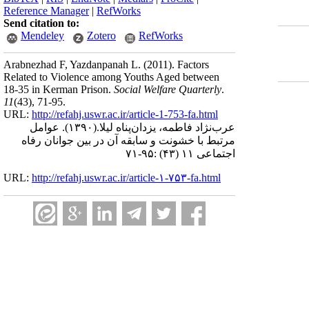
Reference Manager
|
RefWorks
Send citation to:
Mendeley
Zotero
RefWorks
Arabnezhad F, Yazdanpanah L.
(2011).
Factors
Related to Violence among Youths Aged between
18-35 in Kerman Prison.
Social Welfare Quarterly
.
11
(43)
, 71-95.
URL:
http://refahj.uswr.ac.ir/article-1-753-fa.html
عرب‌نژاد فاطمه، یزدان‌پناه لیلا.
(۱۳۹۰).
عوامل
مرتبط با خشونت و سابقه آن در بین جوانان رفاه
اجتماعی ۱۱ (۴۳) :۹۵-۷۱
URL:
http://refahj.uswr.ac.ir/article-۱-۷۵۳-fa.html