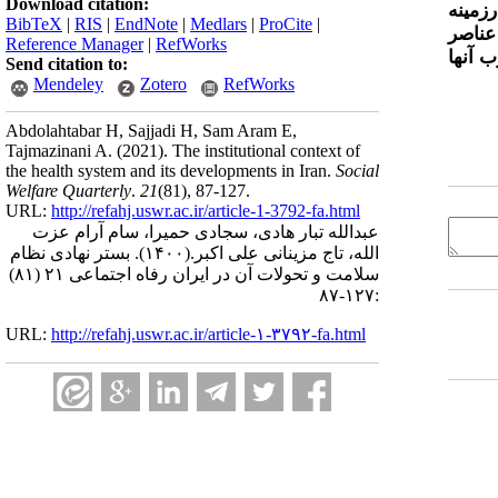
Download citation:
زمینه
BibTeX
|
RIS
|
EndNote
|
Medlars
|
ProCite
|
عناصر
Reference Manager
|
RefWorks
ب آنها
Send citation to:
Mendeley
Zotero
RefWorks
Abdolahtabar H, Sajjadi H, Sam Aram E,
Tajmazinani A.
(2021).
The institutional context of
the health system and its developments in Iran.
Social
Welfare Quarterly
.
21
(81)
, 87-127.
URL:
http://refahj.uswr.ac.ir/article-1-3792-fa.html
عبدالله تبار هادی، سجادی حمیرا، سام آرام عزت
الله، تاج مزینانی علی اکبر.
(۱۴۰۰).
بستر نهادی نظام
سلامت و تحولات آن در ایران رفاه اجتماعی ۲۱ (۸۱)
:۱۲۷-۸۷
URL:
http://refahj.uswr.ac.ir/article-۱-۳۷۹۲-fa.html