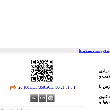
ه فهرست نسخه ها
 زیادی
امت و
زش با
‎ 20.1001.1.17358191.1400.21.81.8.1
اکنون
تها و