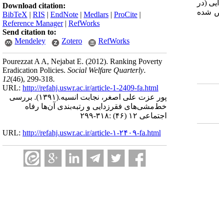
یی (در
Download citation:
ص شده
BibTeX
|
RIS
|
EndNote
|
Medlars
|
ProCite
|
Reference Manager
|
RefWorks
Send citation to:
Mendeley
Zotero
RefWorks
Pourezzat A A, Nejabat E.
(2012).
Ranking Poverty
Eradication Policies.
Social Welfare Quarterly
.
12
(46)
, 299-318.
URL:
http://refahj.uswr.ac.ir/article-1-2409-fa.html
پور عزت علی اصغر، نجابت انسیه.
(۱۳۹۱).
بررسی
خط‌مشی‌های فقرزدایی و رتبه‌بندی آن‌ها رفاه
اجتماعی ۱۲ (۴۶) :۳۱۸-۲۹۹
URL:
http://refahj.uswr.ac.ir/article-۱-۲۴۰۹-fa.html