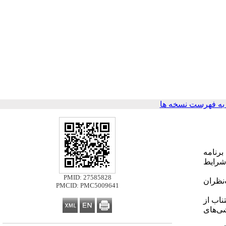
ه فهرست نسخه ها
برنامه
شرایط
PMID: 27585828
‌نظران
PMCID: PMC5009641
ناب از
ی‌های