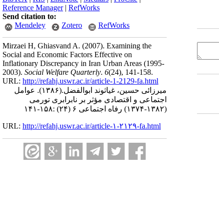
Reference Manager
|
RefWorks
Send citation to:
Mendeley
Zotero
RefWorks
Mirzaei H, Ghiasvand A.
(2007).
Examining the
Social and Economic Factors Effective on
Inflationary Discrepancy in Iran Urban Areas (1995-
2003).
Social Welfare Quarterly
.
6
(24)
, 141-158.
URL:
http://refahj.uswr.ac.ir/article-1-2129-fa.html
میرزائی حسین، غیاثوند ابوالفضل.
(۱۳۸۶).
عوامل
اجتماعی و اقتصادی مؤثر بر نابرابری تورمی
(۱۳۸۲-۱۳۷۴) رفاه اجتماعی ۶ (۲۴) :۱۵۸-۱۴۱
URL:
http://refahj.uswr.ac.ir/article-۱-۲۱۲۹-fa.html