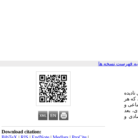
ه فهرست نسخه ها
نادیده
 که هر
ف اجتماعی و
ی، بعد
ادی و
Download citation:
BibTeX
|
RIS
|
EndNote
|
Medlars
|
ProCite
|