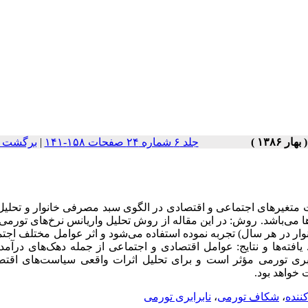
جلد ۶ شماره ۲۴ صفحات ۱۵۸-۱۴۱
|
برگشت ب
ت متغیرهای اجتماعی و اقتصادی در الگوی سبد مصرفی خانوار و تحلیل 
ها می‌باشد. روش: در این مقاله از روش تحلیل واریانس نرخ‌های تورمی
 در نقاط شهری ایران طی دوره 1374 الی 1382 (حدود 12000 خانوار در هر سال) تجربه نموده استفاده می‌شود و اثر عوامل مختل
یافته‌ها و نتایج: عوامل اقتصادی و اجتماعی از جمله دهک‌های درآمد
ابری تورمی مؤثر است و برای تحلیل اثرات واقعی سیاست‌های اقتص
 خواهد بود.
نده
،
شکاف تورمی
،
نابرابری تورمی