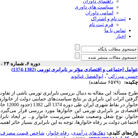
راهنمای داوران
سیاست های داوری
اسامی داوران
ثبت نام و اشتراک
فرم ثبت نام
تماس با ما
اخبار
دوره ۶، شماره ۲۴ - ( بهار ۱۳۸۶ )
عوامل اجتماعی و اقتصادی مؤثر بر نابرابری تورمی (1382-1374)
*
حسین میرزائی
،
ابوالفضل غیاثوند
چکیده:
(۶۵۷۹ مشاهده)
طرح مسأله: این مقاله به دنبال بررسی نابرابری تورمی ناشی از تفاو
گرفتن اثرات این نابرابری بر نتایج سیاست‌های حمایتی دولت از خانوار
خانوار
اقتصادی بر نابرابری تورمی این خانوارها مورد بررسی قرار می‌گیرد. 
خانوار، نوع شغل وضعیت شغلی سرپرست خانوار و... بر ایجاد نابر
اجتماعی دولت بر رفاه خانوارها، توجه به این نابرابری بسیار حائز اهمیت
واژه‌های کلیدی:
دهک‌های درآمدی
،
رفاه خانوار
،
شاخص قیمت مصرف‌کن