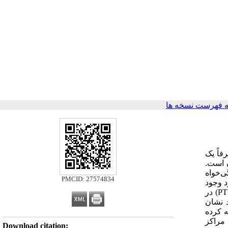
 فهرست نسخه ها
فاً یک
 است.
(زن، مرد و وارونگی‌خواه
PMCID: 27574834
رد وجود
سابقه کنونی یا قبلی خشونت فیزیکی و جنسی و امکانات لازم برای ترک روسپیگری، علائم و نشانگان اختلالات استرس پس از سانحه (PTSD) در
د نشان
در طی روسپیگری تجربه کرده
، مراکز
Download citation: