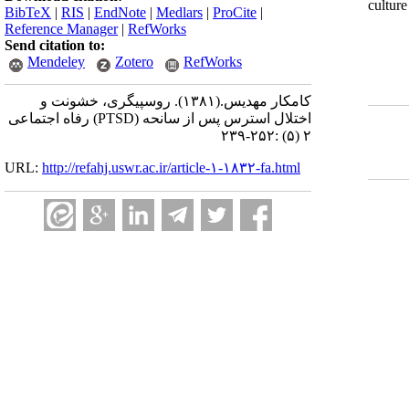
بود و علیرغم محدودیت در انتخاب نمونه، یافته‌ها حاکی از آن بود که صدمات روسپیگری وابسته به فرهنگ (culture –
BibTeX
|
RIS
|
EndNote
|
Medlars
|
ProCite
|
Reference Manager
|
RefWorks
Send citation to:
Mendeley
Zotero
RefWorks
کامکار مهدیس.
(۱۳۸۱).
روسپیگری،‌ خشونت و
اختلال استرس پس از سانحه (PTSD) رفاه اجتماعی
۲ (۵) :۲۵۲-۲۳۹
URL:
http://refahj.uswr.ac.ir/article-۱-۱۸۳۲-fa.html