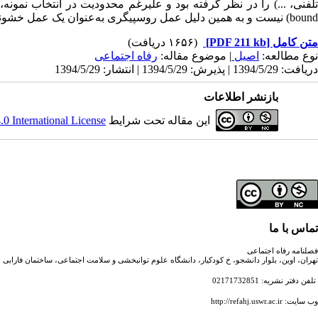
bound) نیست و به همین دلیل عمل روسپیگری به‌عنوان یک عمل خشونت‌بار و تعدی به حقوق بشر مورد بحث قرار گرفت.
متن کامل
[PDF 211 kb]
(۱۶۵۶ دریافت)
نوع مطالعه:
اصیل
| موضوع مقاله:
رفاه اجتماعی
دریافت: 1394/5/29 | پذیرش: 1394/5/29 | انتشار: 1394/5/29
بازنشر اطلاعات
این مقاله تحت شرایط
 International License
تماس با ما
فصلنامه رفاه اجتماعی
تهران، اوین، بلوار دانشجو، خ کودکیار، دانشگاه علوم توانبخشی و سلامت اجتماعی، ساختمان فارابی
تلفن دفتر نشریه: 02171732851
وب سایت: http://refahj.uswr.ac.ir