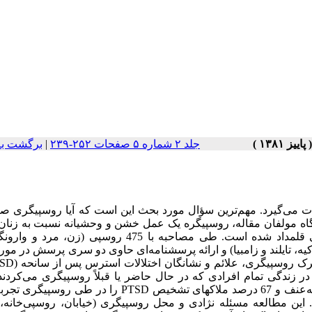
جلد ۲ شماره ۵ صفحات ۲۵۲-۲۳۹
|
برگشت به
ت می‌گیرد. مهم‌ترین سؤال مورد بحث این است که آیا روسپیگری صر
اه مولفان مقاله، روسپیگره یک عمل خشن و وحشیانه نسبت به زنان
این عمل ماهیتاً موجب صدمه و آسیب به فردی می‌شود که روسپی قلمداد شده است. طی مصاحبه با 475 روسپی 
مریکا، ترکیه، تایلند و زامبیا) و ارائه پرسشنامه‌ای حاوی دو سری پرسش در مو
 در زندگی تمام افرادی که در حال حاضر یا قبلاً روسپیگری می‌کردن
می‌دادند. در هر پنج کشور، 73 درصد حملات فیزیکی، 62 درصد تجاوز به‌عنف و 67 درصد ملاکهای تشخیص PTSD را 
وسپیگری بودند. این مطالعه مسئله نژادی و محل روسپیگری (خیابان، روسپی‌خانه