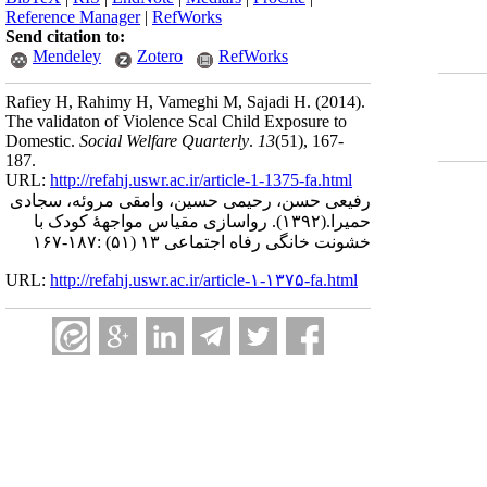
Reference Manager
|
RefWorks
Send citation to:
Mendeley
Zotero
RefWorks
Rafiey H, Rahimy H, Vameghi M, Sajadi H.
(2014).
The validaton of Violence Scal Child Exposure to
Domestic.
Social Welfare Quarterly
.
13
(51)
, 167-
187.
URL:
http://refahj.uswr.ac.ir/article-1-1375-fa.html
رفیعی حسن، رحیمی حسین، وامقی مروئه، سجادی
حمیرا.
(۱۳۹۲).
رواسازی مقیاس مواجهۀ‌ کودک با
خشونت خانگی رفاه اجتماعی ۱۳ (۵۱) :۱۸۷-۱۶۷
URL:
http://refahj.uswr.ac.ir/article-۱-۱۳۷۵-fa.html