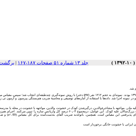
جلد ۱۳ شماره ۵۱ صفحات ۱۸۷-۱۶۷
|
برگشت 
 شد.
روش: جامعۀ آماری تحقیق، همۀ دانش‌آموزان پایۀ اول و دوم دبیرستان‌های شهر تهران در سال تحصیلی ۱۳۹۱-۱۳۹۰ بودند. نمونه‌ای به حجم ۱۲۱۲ نفر (۵۹۷ دختر) با روش نمونه‌گیری چندطبقه‌ای انتخا
یرانی متناسب و در نمونه اجرا شد. داده‌ها با استفاده از آماره‌های توصیفی و محاسبۀ ضریب هم‌بستگی پیرسون و آزمون تی
ه مادر، مواجهه با مشاجرۀ‌والدین، درگیرشدن کودک در خشونت والدین، مواجهه با خشونت در محله یا مدرسه، 
عوامل خطرزای خانوادگی، مواجهه با خشونت ازطریق استفاده از فناوری‌های تصویری خشونت‌بار و خشونت بزرگ‌سالان علیه کودک. این عوامل، درمجموع ۶۰٫۰۴ درصد کل واریانس سازه را تب
مواجهۀ‌کودک با خشونت خانگی با پرسش‌نامۀ مواجهه با خشونت جسمی والدین نیز 
ن ایرانی با خشونت خانگی برخوردار است