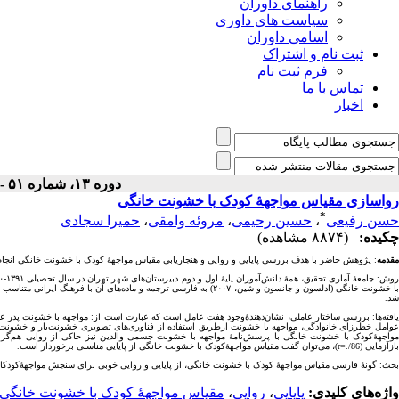
راهنمای داوران
سیاست های داوری
اسامی داوران
ثبت نام و اشتراک
فرم ثبت نام
تماس با ما
اخبار
دوره ۱۳، شماره ۵۱ - ( ۱۰-۱۳۹۲ )
رواسازی مقیاس مواجهۀ‌ کودک با خشونت خانگی
*
حسن رفیعی
،
حسین رحیمی
،
مروئه وامقی
،
حمیرا سجادی
چکیده:
(۸۸۷۴ مشاهده)
مقدمه
: پژوهش حاضر با هدف بررسی پایایی و روایی و هنجاریابی مقیاس مواجهۀ کودک با خشونت خانگی انجام
ا خشونت خانگی (
ادلسون
و جانسون و شین، ۲۰۰۷) به فارسی ترجمه و ماده‌های آن با فرهنگ ا
شد.
یافته‌ها: بررسی ساختار عاملی، نشان‌دهندۀ‌وجود هفت عامل است که عبارت است از: مواجهه با خشونت پدر علی
باز‌آزمایی (r=./86)، می‌توان گفت مقیاس مواجهۀ‌کودک با خشونت خانگی از پایایی مناسبی برخوردار است.
بحث:
گونۀ فارسی مقیاس مواجهۀ کودک با خشونت خانگی، از پایایی و روایی خوبی برای سنجش مواجهۀ‌کودکا
واژه‌های کلیدی:
پایایی
،
روایی
،
مقیاس مواجهۀ کودک با خشونت خانگی