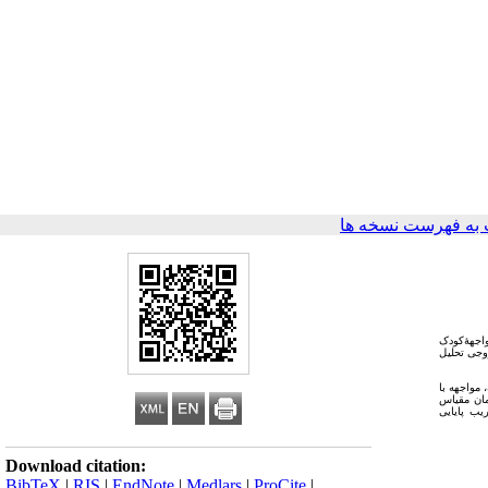
به فهرست نسخه ها
ب شد؛ سپس، مقیاس مواجهۀ‌کودک
 زوجی تحلیل
مواجهه با
یین می‌کنند. اجرای هم‌زمان مقیاس
حاکی از روایی هم‌گرای پذیرفتنی این مقیاس است. همچنین، باتوجه‌به ضریب آلفای به‌دست‌آمده برای کل مقیاس (a=./89) و ضریب پایایی
Download citation:
BibTeX
|
RIS
|
EndNote
|
Medlars
|
ProCite
|