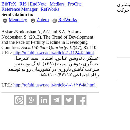
BibTeX
|
RIS
|
EndNote
|
Medlars
|
ProCite
|
بیشتری
Reference Manager
|
RefWorks
ن حرکت
Send citation to:
Mendeley
Zotero
RefWorks
Askari-Nodoushan A, Afshani S A, Askari-
Nodoushan S.
(2013).
The Trend of Development
and the Pace of Fertility Decline in Developing
Countries.
Social Welfare Quarterly
.
12
(47)
, 85-110.
URL:
http://refahj.uswr.ac.ir/article-1-1124-fa.html
عسگری ندوشن عباس، افشانی سید علیرضا،
عسگری ندوشن سمیه.
(۱۳۹۱).
آهنگ توسعه و
سرعت کاهش باروری در کشورهای رو به توسعه
رفاه اجتماعی ۱۲ (۴۷) :۱۱۰-۸۵
URL:
http://refahj.uswr.ac.ir/article-۱-۱۱۲۴-fa.html