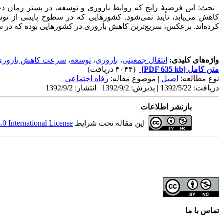
بحث: این فرضیۀ رایج که روابط باروری و توسعه، در بستر زمان دچا
کاهش می‌یابد، تأیید نمی‌شود. کشورهایی که در سطوح پایینی از توس
کرده‌اند. برعکس، سریع‌ترین کاهش باروری در کشورهایی بوده که در سطو
واژه‌های کلیدی:
انتقال جمعیتی
،
باروری
،
توسعه
،
سرعت کاهش باروری
متن کامل
[PDF 635 kb]
(۴۰۴۴ دریافت)
نوع مطالعه:
اصیل
| موضوع مقاله:
رفاه اجتماعی
دریافت: 1392/5/22 | پذیرش: 1392/9/2 | انتشار: 1392/9/2
بازنشر اطلاعات
این مقاله تحت شرایط
 International License
تماس با ما