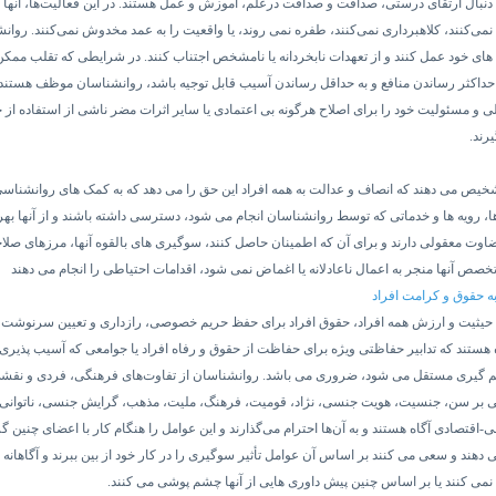
دنبال ارتقای درستی، صداقت و صداقت درعلم، آموزش و عمل هستند. در این فعالیت‌ها، آنه
نمی‌کنند، کلاهبرداری نمی‌کنند، طفره نمی روند، یا واقعیت را به عمد مخدوش نمی‌کنند.
روانش
های خود عمل کنند و از تعهدات نابخردانه یا نامشخص اجتناب کنند. در شرایطی که تقلب ممک
 حداکثر رساندن منافع و به حداقل رساندن آسیب قابل توجیه باشد، روانشناسان موظف هستند ک
لی و مسئولیت خود را برای اصلاح هرگونه بی اعتمادی یا سایر اثرات مضر ناشی از استفاده از 
رند.
یص می دهند که انصاف و عدالت به همه افراد این حق را می دهد که به کمک های روانشناسی
دها، رویه ها و خدماتی که توسط روانشناسان انجام می شود، دسترسی داشته باشند و از آنها بهر
وت معقولی دارند و برای آن که اطمینان حاصل کنند، سوگیری های بالقوه آنها، مرزهای صلاح
صص آنها منجر به اعمال ناعادلانه یا اغماض نمی شود،
اقدامات احتیاطی را انجام می دهند
به حقوق و کرامت افراد
 حیثیت و ارزش همه افراد، حقوق افراد برای حفظ حریم خصوصی، رازداری و تعیین سرنوشت 
اه هستند که تدابیر حفاظتی ویژه برای حفاظت از حقوق و رفاه افراد یا جوامعی که آسیب پذیری 
یم گیری مستقل می شود، ضروری می باشد. روانشناسان از تفاوت‌های فرهنگی، فردی و نقشی
نی بر سن، جنسیت، هویت جنسی، نژاد، قومیت، فرهنگ، ملیت، مذهب، گرایش جنسی، ناتوانی، 
اقتصادی آگاه هستند و به آن‌ها احترام می‌گذارند و این عوامل را هنگام کار با اعضای چنین گ
 دهند و سعی می کنند بر اساس آن عوامل تأثیر سوگیری را در کار خود از بین ببرند و آگاهانه 
ی کنند یا بر اساس چنین پیش داوری هایی از آنها چشم پوشی می کنند.