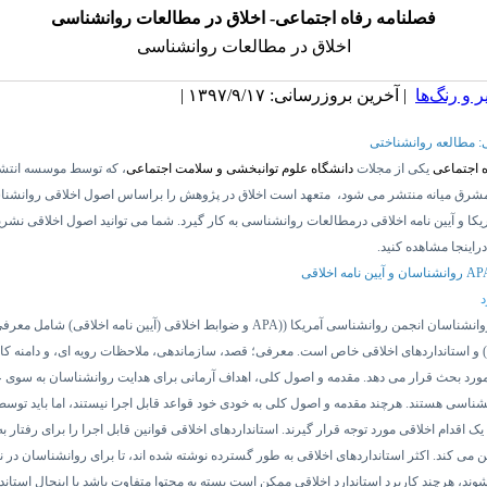
فصلنامه رفاه اجتماعی- اخلاق در مطالعات روانشناسی
اخلاق در مطالعات روانشناسی
 و رنگ‌ها
| آخرین بروزرسانی: ۱۳۹۷/۹/۱۷ |
قی: مطالعه روانشناختی
ه اجتماعی
یکی از مجلات
دانشگاه علوم توانبخشی و سلامت اجتماعی
،
که توسط
موسسه انتشا
شرق ‌میانه
منتشر
می شود، متعهد است اخلاق در پژوهش را براساس اصول اخلاقی روانشنا
کا و
آیین نامه
اخلاقی درمطالعات روانشناسی به کار گیرد. شما می توانید اصول اخلاقی نشری
راینجا مشاهده کنید.
AP
روانشناسان و آیین نامه اخلاقی
د
انشناسان انجمن روانشناسی آمریکا ((
APA
و ضوابط
اخلاقی (آیین نامه
اخلاقی) شامل معرفی،
)
و استانداردهای اخلاقی خاص است. معرفی؛ قصد، سازماندهی، ملاحظات رویه ای، و دامنه کار
مورد بحث قرار می دهد. مقدمه و اصول کلی، اهداف آرمانی برای هدایت روانشناسان به سوی ع
شناسی هستند. هرچند مقدمه و اصول کلی به خودی خود قواعد قابل اجرا نیستند، اما باید توس
ک اقدام اخلاقی مورد توجه قرار گیرند. استانداردهای اخلاقی قوانین قابل اجرا را برای رفتار به
 می کند. اکثر استانداردهای اخلاقی به طور گسترده نوشته شده اند، تا برای روانشناسان در
ند، هرچند کاربرد استاندارد اخلاقی ممکن است بسته به محتوا متفاوت باشد با اینحال استاند