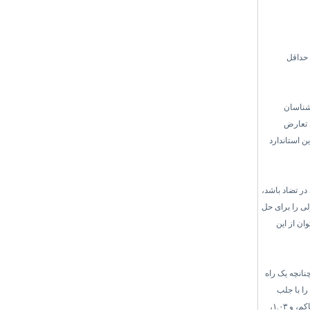
 حداقل
‌شناسان
ل تعارض
ن استاندارد
 در تضاد باشد،
لی را برای حل
ان از این
انچه یک راه
ا با جلب
اکم، و
۱.۰۳
،