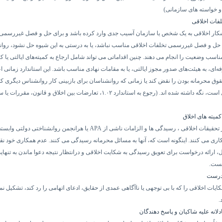
 و خواسته های سازمانی)
فات اخلاقی
کار اخلاقی به یک شخص یا سازمان آسیب جدی وارد کرده باشد و برای حل و فصل غیررسم
 حل و فصل غیررسمی تخلفات اخلاقی مناسب نباشد، یا به درستی به این شیوه حل نشود، روا
ناسب وضعیت را انجام می دهند. چنین اقداماتی می تواند شامل ارجاع به کمیته‌های ایالتی یا 
فه‌ای، به هیئت‌های صدور مجوز ایالتی، یا به مقامات نهادی مناسب باشد. این استاندارد زمانی 
قوق محرمانه بودن را نقض کند یا زمانی که روانشناسان برای بازبینی کار روانشناس دیگری که
 است، نگه داشته شده اند. (رجوع به استاندارد
۱.۰۲
، تعارضات بین اخلاق و قانون، مقررات یا س
کمیته های اخلاق
تحقیقات اخلاقی ، رسیدگی ها و الزامات ناشی از
APA
یا هرانجمن روانشناختی دولتی وابسته 
کاری می کنند. اینگونه است که، آنها به مسائل محرمانه رسیدگی می کنند. عدم همکاری خود ن
، ارائه درخواست برای تعویق رسیدگی به شکایت اخلاقی و درانتظار نتیجه دعوا ماندن به تنهایی
یست.
درست
ات اخلاقی را که با بی توجهی یا ناآگاهی عمدی از حقایق، ادعای اتهامی را رد ‌کند، تشکیل نمی
.
دلانه علیه شاکیان و پاسخ دهندگان