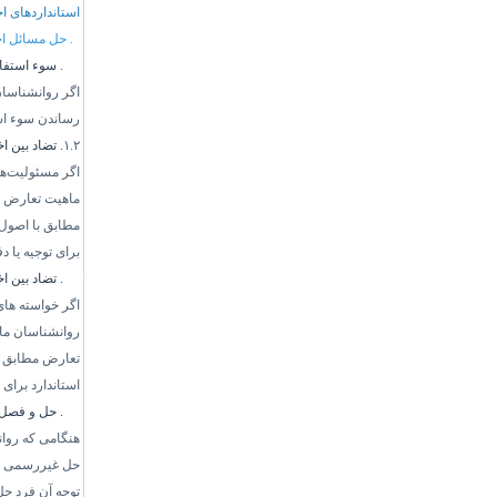
استانداردهای ا
۱.
حل مسائل اخ
۱.۱.
سوء استفاد
اگر روانشناسان 
رساندن سوء است
۱.۲
. تضاد بین ا
اگر مسئولیت‌ها
ماهیت تعارض را
مطابق با اصول 
برای توجیه یا 
۱.۳.
تضاد بین ا
اگر خواسته های 
روانشناسان ماه
تعارض مطابق با
استاندارد برای 
۱.۴.
حل و فصل 
هنگامی که روا
حل غیررسمی من
توجه آن فرد حل