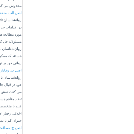
مخدوش می کند
اصل الف: منفع
روانشناسان تلا
در اقدامات حرفه
مورد مطالعه هس
مسئولانه حل کن
روان‌شناسان م
هستند که ممکن 
روانی خود بر تو
اصل ب: وفادار
روانشناسان با 
خود در قبال جا
می کنند، نقش ه
تضاد منافع هست
کنند با متخصصا
اخلاقی رفتار ع
جبران کم یا ب
اصل ج: صداقت