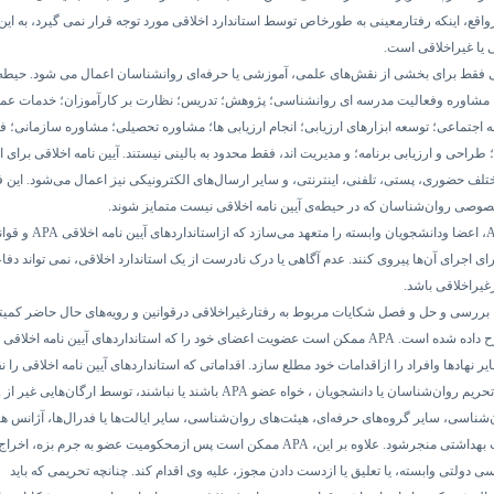
رواقع، اینکه رفتارمعینی به طورخاص توسط استاندارد اخلاقی مورد توجه قرار نمی گیرد، به ای
ی یا غیراخلاقی است.
اقی فقط برای بخشی از نقش‌های علمی، آموزشی یا حرفه‌ای روانشناسان اعمال می شود. حیط
شاوره وفعالیت مدرسه ای روانشناسی؛ پژوهش؛ تدریس؛ نظارت بر کارآموزان؛ خدمات عم
اجتماعی؛ توسعه ابزارهای ارزیابی؛ انجام ارزیابی ها؛ مشاوره تحصیلی؛ مشاوره سازمانی؛ ف
طراحی و ارزیابی برنامه؛ و مدیریت اند، فقط محدود به بالینی نیستند.
آیین نامه
اخلاقی برای ا
ختلف حضوری، پستی، تلفنی، اینترنتی، و سایر ارسال‌های الکترونیکی نیز اعمال می‌شود. این فع
خصوصی روان‌شناسان که در حیطه‌ی
آیین نامه
اخلاقی نیست متمایز شوند.
، اعضا ودانشجویان وابسته را متعهد می‌سازد که ازاستانداردهای
آیین نامه
اخلاقی
APA
و قوان
ای اجرای آن‌ها پیروی کنند. عدم آگاهی یا درک نادرست از یک استاندارد اخلاقی، نمی تواند دفا
رغیراخلاقی باشد.
بررسی و حل و فصل شکایات مربوط به رفتارغیراخلاقی درقوانین و رویه‌های حال حاضر کمیت
 داده شده است.
APA
ممکن است عضویت اعضای خود را که استانداردهای
آیین نامه
اخلاقی 
ایر نهادها وافراد را ازاقدامات خود مطلع سازد. اقداماتی که استانداردهای
آیین نامه
اخلاقی را ن
ریم روان‌شناسان یا دانشجویان ، خواه عضو
APA
باشند یا نباشند، توسط ارگان‌هایی غیر از
A
‌شناسی، سایر گروه‌های حرفه‌ای، هیئت‌های روان‌شناسی، سایر ایالت‌ها یا فدرال‌ها، آژانس ه
بهداشتی منجرشود. علاوه بر این،
APA
ممکن است پس ازمحکومیت عضو به جرم بزه، اخراج یا
ی دولتی وابسته، یا تعلیق یا ازدست دادن مجوز، علیه وی اقدام کند. چنانچه تحریمی که باید