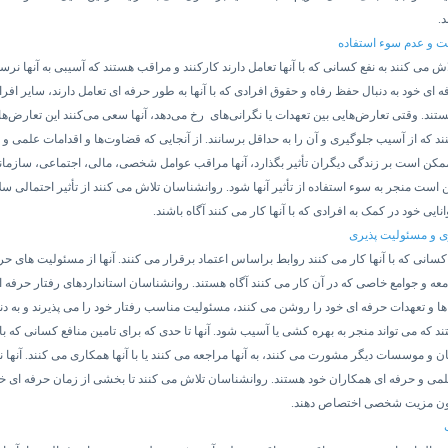
.
ت و عدم سوء استفاده
ش می کنند به نفع کسانی که با آنها تعامل دارند کارکنند و مراقب هستند که آسیبی به آنها نرس
 ای خود به دنبال حفظ رفاه و حقوق افرادی که با آنها به طور حرفه ای تعامل دارند، سایر افرا
تند. وقتی تعارض‌هایی بین تعهدات یا نگرانی‌های
رخ می‌دهد، آنها سعی می‌کنند این تعارض‌ها 
ند که از آسیب جلوگیری و آن را به حداقل برسانند. از آنجایی که قضاوت‌ها و اقدامات علمی و 
مکن است بر زندگی دیگران تأثیر بگذارد، آنها مراقب عوامل شخصی، مالی، اجتماعی، سازما
است منجر به سوء استفاده از تأثیر آنها شود. روانشناسان تلاش می کنند از تأثیر احتمالی
انایی خود در کمک به افرادی که با آنها کار می کنند آگاه باشند.
ی و مسئولیت پذیری
کسانی که با آنها کار می کنند روابط براساس اعتماد برقرار می کنند. آنها از مسئولیت های ح
معه و جوامع خاصی که در آن کار می کنند آگاه هستند. روانشناسان استانداردهای رفتار حرفه ا
ا و تعهدات حرفه ای خود را روشن می کنند، مسئولیت مناسب رفتار خود را می پذیرند و به دن
ند که می تواند منجر به بهره کشی یا آسیب شود.
آنها تا حدی که برای تامین منافع کسانی که با 
ن و موسسات دیگر مشورت می کنند، به آنها مراجعه می کنند یا با آنها همکاری می کنند. آنها ن
لمی و حرفه ای همکاران خود هستند. روانشناسان تلاش می کنند تا بخشی از زمان حرفه ای خو
دون مزیت شخصی اختصاص دهند.