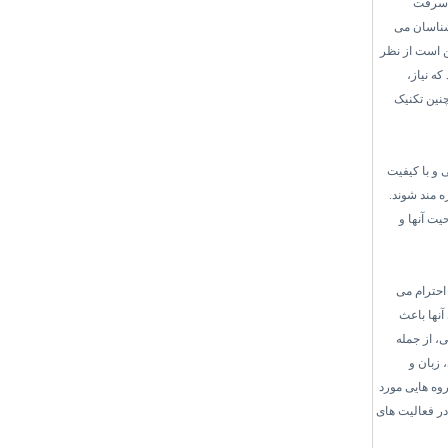
ا سرقت
ناسان می
ن است از نظر
ه نیاز،
چنین تکنیک
 و با کیفیت
ه مند شوند.
یت آنها و
احترام می
آنها باعث
، از جمله
زبان و
روه هایی مورد
در فعالیت های