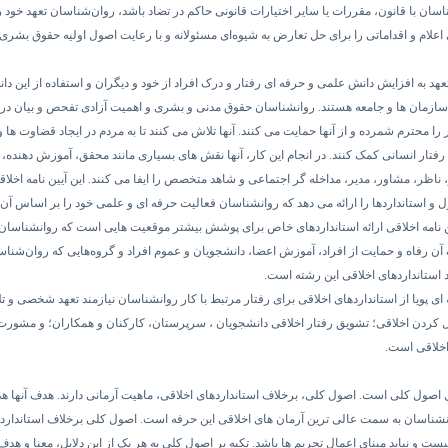
سان با قانون، مقررات یا سایر اختیارات قانونی حاکم در تضاد باشد، روان‌شناسان تعهد خود را
ی اعلام و اقداماتی را برای حل تعارض به شیوه‌ای مسئولانه و با رعایت اصول اولیه حقوق بشری 
هد به افزایش دانش علمی و حرفه ای رفتار و درک افراد از خود و دیگران و استفاده از این دان
ازمان ها و جامعه هستند.
روانشناسان حقوق مدنی و بشری و اهمیت آزادی تفحص و بیان در 
را محترم شمرده و از آنها حمایت می کنند. آنها تلاش می کنند تا به مردم در ایجاد قضاوت ها و
 رفتار انسانی کمک کنند.
در انجام این کار، آنها نقش های بسیاری مانند محقق، آموزش دهنده
، ناظر، مشاور، مدیر، مداخله گر اجتماعی و شاهد متخصص را ایفا می کنند. این آیین نامه اخل
و استانداردها را ارائه می دهد که روانشناسان فعالیت حرفه ای و علمی خود را بر اساس آن ب
ن نامه اخلاقی ارائه استانداردهای خاص برای پوشش بیشتر موقعیت هایی است که روانشناسان ب
ن رفاه و حمایت از افراد، آموزش اعضا، دانشجویان و عموم افراد و گروه‌هایی که روان‌شناسان
د استانداردهای اخلاقی این رشته است.
ی پویا از استانداردهای اخلاقی برای رفتار مرتبط با کار روانشناسان نیازمند تعهد شخصی و ت
 کردن اخلاقی؛ تشویق رفتار اخلاقی دانشجویان ، سرپرستان، کارکنان و همکاران؛ و مشورت 
خلاقی است.
صول کلی است. اصول کلی، برخلاف استانداردهای اخلاقی، ماهیت آرمانی دارند. هدف آنها هدا
شناسان به سمت عالی ترین آرمان های اخلاقی این حرفه است. اصول کلی برخلاف استاندارده
یست و نباید مبنای اعمال تحریم ها باشد. تکیه بر اصول کلی به هر یک از این دلایل، معنا و هدف آ