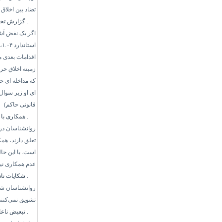
تضاد بین اخلاق
۱.۵.
گزارش تخل
اگر یک نقض آش
استاندارد
۱.۰۴
،
اقدامات بعدی م
زمینه اخلاق حر
که مداخله ای ح
ای او زیر سوال
قانونی حاکم)
۱.۶.
همکاری با 
روانشناسان در 
تعلق دارند، هم
است. با این حال
عدم همکاری ن
۱.۷.
شکایات نا
روانشناسان شکای
تشویق نمی‌کنند
۱.۸.
تبعیض ناعا