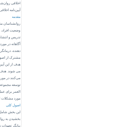
اخلاقی روان‌شنا
آیین‌نامه اخلاق
مقدمه
روانشناسان متع
وضعیت افراد، س
تدریس و انتشار 
آگاهانه در مورد
دهنده، درمانگر
مشترک از اصول 
هدف از این آیی
می شوند. هدف آ
می‌کنند در مور
توسعه مجموعه ا
العمر برای عمل
مورد مشکلات ا
اصول کلی
این بخش شامل ا
بخشیدن به روان
بیانگر تعهدات ن