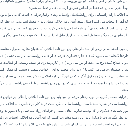
ال شود کمتر از اخراج باشد، قوانین ورویه‌های
۲۰۰۱
فرصتی برای استماع حضوری شکایات را
موماً مقرر می‌دارد که فقط بر اساس سوابق ارسالی حل و فصل می‌شوند.
ه
اخلاقی ارائه راهنمایی برای روانشناسان واستانداردهای رفتارحرفه ای است که می تواند تو
ه آنها را انتخاب می کنند اعمال شود.
آیین نامه
اخلاقی مبنایی برای مسئولیت مدنی در نظر گر
 یک روانشناس استانداردهای آیین نامه اخلاقی را نقض کرده است به خودی خود تعیین نمی کند که
ر قانونی در دادگاه مسئول است، آیا قرارداد قابل اجرا است یا اینکه عواقب حقوقی دیگری رخ
 مورد استفاده در برخی از استانداردهای این آیین نامه اخلاقی (به عنوان مثال، معقول ، مناسب،
اردها گنجانده می شوند که (
۱)
اجازه قضاوت حرفه ای از جانب روانشناسان را می دهند، (
۲)
ب
بدون اصلاح کننده رخ می دهد، از بین می برند (
۳)
از کاربردپذیری در طیف وسیعی از فعالیت ها
ان اطمینان حاصل می کند، یا (
۴)
در برابر مجموعه ای از قوانین سفت و سخت که ممکن ا
حافظت می کنند.
واژه معقول آنگونه که در این آیین نامه اخلاقی به کاررفته به معنای قضاوت 
ت که در شرایط مشابه با توجه به دانشی که در آن زمان داشته اند یا باید می داشته باشند، در
تند.
رآیند تصمیم گیری در مورد رفتار حرفه ای خود باید این آیین نامه اخلاقی را علاوه بر قوانین قا
انشناسی در نظر داشته باشند. روانشناسان ممکن است در به کار بردن آیین نامه اخلاقی در ک
تورالعمل‌های دیگری را که توسط سازمان‌های علمی و حرفه‌ای روان‌شناختی و یا دستورات وجد
، در نظر بگیرند ونیزبا دیگران در این زمینه مشورت کنند. اگر این آیین نامه اخلاقی استاندارد رفت
 قانون لازم است ایجاد کند، روانشناسان باید استانداردهای اخلاقی بالاتر را رعایت کنند. اگر