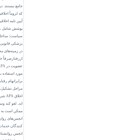
جامع نیستند. د
که لزوماً اخلاق
آیین نامه اخل
پوشش شامل ، م
سیاست؛ مداخله 
پزشکی قانونی؛ 
در زمینه‌های م
ازرفتارصرفاً 
عضویت در
APA
مورد استفاده بر
برابراتهام رفتا
مراحل تشکیل، 
اخلاق
APA
شرح
اند، لغو کند وس
ممکن است به تح
انجمن‌های روان
کنندگان خدمات 
انجمن روانشناس