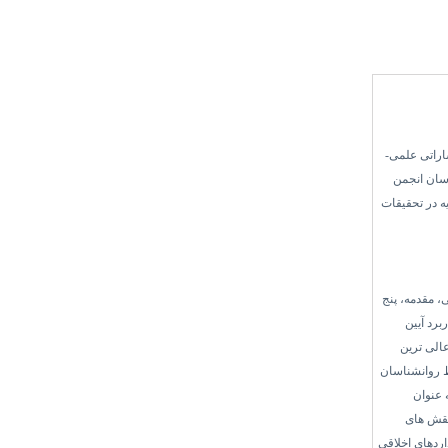
راتی علمی-
سان انجمن
ه در تحقیقات
 مقدمه، پنج
برد
آیین
الی ترین
ط روانشناسان
 عنوان
 نقش های
اردهای اخلاقی