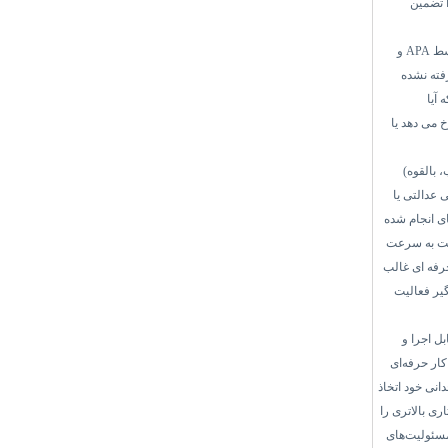
 تضمین
سط
APA
و
فته نشده
 آیا
 می دهد یا
 بالقوه)
ی عدالتی یا
ی انجام شده
ست به سرعت
حرفه ای غالب
گیر فعالیت
بل اجرا و
ار حرفه‌ای
انی خود اتخاذ
اری بالاتری را
 مسئولیت‌های