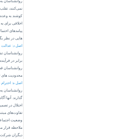
روانشناسان به 
نمی‌کنند، تقلب 
کوشند به وعده 
اخلاقی برای به
پیامدهای احتما
هایی در نظر بگی
اصل د: عدالت
روانشناسان تشخ
برابر در فرآین
روانشناسان قضا
محدودیت های تخ
اصل ه:
احترام 
روانشناسان به
گذارند. آنها آگ
اختلال در تصم
تفاوت‌های مبت
وضعیت اجتماعی-
ملاحظه قرار می
دیگران شرکت نم