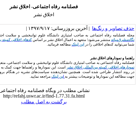
فصلنامه رفاه اجتماعی- اخلاق نشر
اخلاق نشر
خرین بروزرسانی: ۱۳۹۷/۹/۱۷ |
 به صاحب امتیازی دانشگاه علوم توانبخشی و سلامت اجتماعی، که با همکاری
موسسه
 متعهد به اعمال اخلاق نشر بر اساس
کدهای اخلاقی کمیته بین‌المللی اخلاق نشر
است.
در
این لینک
مطالعه فرمائید.
 امتیازی دانشگاه علوم توانبخشی و سلامت اجتماعی، متعهد به اجرا و پیروی از
راهنماها و
مللی اخلاق نشر
است. این نمودارها و راهنماها جهت کمک به سردبیران، داوران و نویسندگان
ست. همچنین نشان‌دهنده سیاست‌های نشریه در هنگام بروز تعارض است. شما می توانید
ضیحات بیشتر به
ا
ین لینک
مراجعه نمایید.
شانی مطلب در وبگاه فصلنامه رفاه اجتماعی:
http://refahj.uswr.ac.ir/find-1.77.31.fa.html
برگشت به اصل مطلب