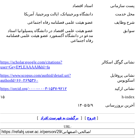
پست سازمانی
استاد اقتصاد
محل خدمت
دانشگاه ویرجینیاتک، ایالت ویرجینیا، آمریکا
شرح وظایف
عضو هیئت علمی فصلنامه رفاه اجتماعی
سوابق
عضو هیئت علمی اقتصاد در دانشگاه پنسیلوانیا استاد
مدعو در دانشگاه آکسفورد عضو هیئت علمی فصلنامه
رفاه اجتماعی
نشانی گوگل اسکالر
https://scholar.google.com/citations?
user=GeyE۳LEAAAAJ&hl=fa
نشانی پروفایل
https://www.scopus.com/authid/detail.uri?
اسکوپوس
authorId=۶۶۰۲۶۹۵۳۶۰
نشانی ارکید
https://orcid.org/۰۰۰۰-۰۰۰۳-۱۵۳۷-۹۲۱۲
۱۵
h-index
آخرین بروزرسانی
۱۴۰۵/۵/۹
[
خروج
] [
]
برگشت به فهرست افراد
URL: