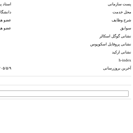
پست سازمانی
استاد 
محل خدمت
دانشگاه
شرح وظایف
عضو هیئ
سوابق
عضو هیئ
نشانی گوگل اسکالر
نشانی پروفایل اسکوپوس
نشانی ارکید
h-index
آخرین بروزرسانی
۴۰۵/۵/۹