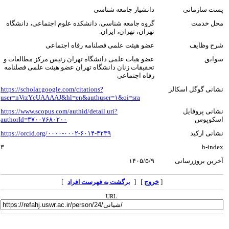
پست سازمانی
دانشیار جامعه شناسی
محل خدمت
گروه جامعه شناسی، دانشکده علوم اجتماعی، دانشگاه
تهران، تهران، ایران.
شرح وظایف
عضو هیئت علمی فصلنامه رفاه اجتماعی
سوابق
عضو هیات علمی دانشگاه تهران رئیس مرکز مطالعات و
تحقیقات زنان دانشگاه تهران عضو هیئت علمی فصلنامه
رفاه اجتماعی
نشانی گوگل اسکالر
https://scholar.google.com/citations?
user=nVrzYcUAAAAJ&hl=en&authuser=۱&oi=sra
نشانی پروفایل
https://www.scopus.com/authid/detail.uri?
اسکوپوس
authorId=۳۷۰۰۷۶۸۰۲۰۰
نشانی ارکید
https://orcid.org/۰۰۰۰-۰۰۰۲-۶۰۱۴-۴۲۳۹
۳
h-index
آخرین بروزرسانی
۱۴۰۵/۵/۹
[
خروج
] [
]
برگشت به فهرست افراد
URL: