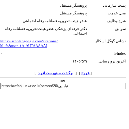
پست سازمانی
پژوهشگر مستقل
محل خدمت
پژوهشگر مستقل
شرح وظایف
عضو هیئت تحریریه فصلنامه رفاه اجتماعی
سوابق
دکتر حرفه‌ای پزشکی عضو هیئت‌تحریریه فصلنامه رفاه
اجتماعی
نشانی گوگل اسکالر
https://scholar.google.com/citations?
hl=fa&user=۱A_۷UTAAAAAJ
۰
h-index
آخرین بروزرسانی
۱۴۰۵/۵/۹
[
خروج
] [
]
برگشت به فهرست افراد
URL: