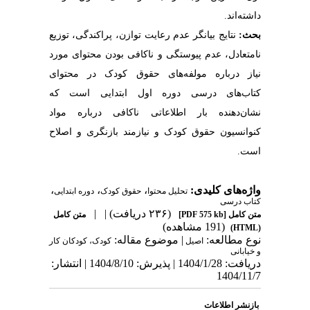
داشته‌اند.
بحث:
نتایج بیانگر عدم رعایت توازن،
پراکندگی،
توزیع
نامتعادل، عدم پیوستگی و ناکافی بودن محتوای مورد
نیاز درباره مولفه‌های حقوق کودک در محتوای
کتاب‌های درسی دوره اول ابتدایی است که
نشان‌دهنده بار اطلاعاتی ناکافی درباره مواد
کنوانسیون حقوق کودک و نیازمند بازنگری و اصلاح
است.
واژه‌های کلیدی:
،
،
،
تحلیل محتوا
حقوق کودک
دوره ابتدایی
کتاب‌ درسی
(۲۳۶ دریافت)
| |
متن کامل
[PDF 575 kb]
متن کامل
(191 مشاهده)
(HTML)
نوع مطالعه:
| موضوع مقاله:
اصیل
کودک، کودکان کار
و خیابانی
دریافت: 1404/1/28 | پذیرش: 1404/8/10 | انتشار:
1404/11/7
بازنشر اطلاعات