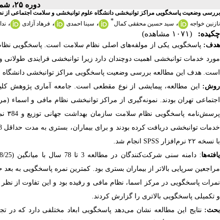
دوره ۲۵، شماره ۹۹ - ( ۱۱-۱۴۰۴ )
بررسی وضعیت پاسخگویی مراکز توانبخشی دانشگاه علوم توانبخشی و سلامت اجتماعی از ن
*
،
،
،
،
نازنین خواجه
سید حسین محققی کمال
سینا احمدی
فرهاد آزادی
ندا
چکیده:
(۱۰۷۱ مشاهده)
دف:
پاسخگویی یکی از مولفه‌های اصلی نظام سلامت است. پاسخگویی نظام س
مورد خدمات توانبخشی اهمیت دوچندان دارد زیرا توانبخشی فرایندی طولانی و
است. هدف این مطالعه بررسی وضعیت پاسخگویی مراکز توانبخشی دانشگاه علوم تو
وش:
این مطالعه، پیمایشی از نوع مقطعی است. جامعه آماری پژوهش کلیه
اجتماعی تهران بودند. نمونه‌گیری از مراکز توانبخشی نظام مافی و اسماء (م
پرسش
با نسخه ۲۲ نرم‌افزار
SPSS
انجام شد
.
افته‌ها
:
دامنه سنی شرکت‌کنندگان در مطالعه 3 تا 78 سال با میانگین (08/25±28/34) بود. نمرات پاسخگویی برای کل نمونه
مراجعین سرپایی
بالاتر از بیماران بستری بود. کمترین نمره پاسخگویی به ب
نمرات پاسخگویی در مرکز اسما، نظام مافی و رفیده بود و این تفاوت از نظر آم
و تکمیلی پاسخگویی بالاتری را گزارش کردند.
حث:
نتایج این مطالعه نشان می‌دهد پاسخگویی ابعاد مختلفی دارد که در ت