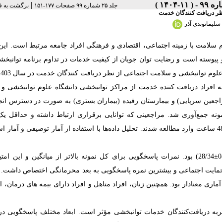
|
جلد ۲۵ شماره ۹۹ صفحات ۱۷۷-۱۵۱
برگشت به ف
ظر دریافت کنندگان خدمت
 سلیمانوندی آذر
لامت با زمینه اجتماعی، اقتصادی و فرهنگ
ی
افراد جامعه مرتبط است. این 
 پیوسته است و رضایت توان جویان از کیفیت خدمات در تداوم برنامه توانبخش
انبخشی و سلامت اجتماعی از نظر دریافت کنندگان خدمت در سال 1403 بود.
 افراد دریافت کننده خدمت از مراکز توانبخشی دانشگاه علوم توانبخشی و
راجعین سرپایی) و بیمارستان رفیده (بیماران بستری) به صورت در دسترس انج
‌نامه پاسخگویی نظام سلامت سازمان بهداشت جهانی توزیع و ۳84 نمونه جمع‌آوری شد. مراجعینی که توانایی برقراری ارتباط داشته و ح
خدمات توانبخشی دریافت کرده بودند و برای بیماران، بستری به مدت حداقل 48 ساعت وارد مطالعه شدند. تحلیل داده‌ها با استفاده از آمار توصیفی و 
بالاتر از میانگین
و این امتی
عد حمایت اجتماعی و بیشترین نمره پاسخگویی به بعد محرمانگی اختصاص داشت.
اری معنادار بود. همچنین زنان، افراد متاهل و افراد دارای بیمه های درمان، 
جربه دریافت‌کنندگان خدمات توانبخشی مؤثر است.
ابعاد مختلف پاسخگویی در