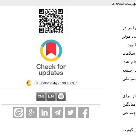
هرست نسخه ها
امر در
ی موثر
 سلامت
ام شد.
داقل یک جلسه
آمار استنباطی
‎ 10.32598/refahj.25.99.1369.7
از برای
میانگین
اجتماعی
 کیفیت