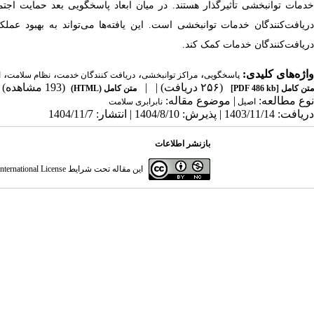
خدمات توانبخشی تأثیرگذار هستند. در میان ابعاد پاسخگویی بعد حمایت اجت
ریافت‌کنندگان خدمات توانبخشی است
.
این یافته‌ها می‌تواند به بهبود ع
دریافت‌کنندگان خدمات کمک کند.
واژه‌های کلیدی:
،
،
،
،
پاسخگویی
مراکز توانبخشی
دریافت کنندگان خدمت
نظام سلامت
ا
(۲۵۶ دریافت)
| |
(193 مشاهده)
متن کامل
[PDF 486 kb]
متن کامل (HTML)
نوع مطالعه:
| موضوع مقاله:
اصیل
نابرابری سلامت
دریافت: 1403/11/14 | پذیرش: 1404/8/10 | انتشار: 1404/11/7
بازنشر اطلاعات
این مقاله تحت شرایط
ternational License