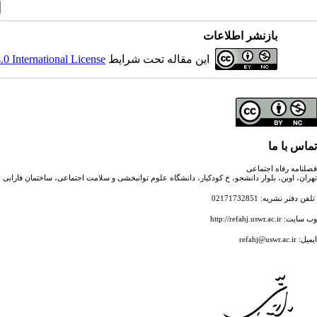
بازنشر اطلاعات
این مقاله تحت شرایط
 International License
تماس با ما
فصلنامه رفاه اجتماعی
تهران، اوین، بلوار دانشجو، خ کودکیار، دانشگاه علوم توانبخشی و سلامت اجتماعی، ساختمان فارابی
تلفن دفتر نشریه: 02171732851
وب سایت: http://refahj.uswr.ac.ir
ایمیل: refahj@uswr.ac.ir