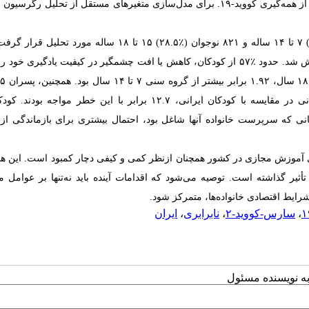
جمعیت‌شناختی کودک و خانواده و متغیرهای مرتبط با پیامدهای آموزشی ناشی از همه‌گیری کووید-۱۹. برای مدل‌سازی متغیرهای مستقل از تحل
: داده‌های مربوط به ۲۸۷۸ کودک و نوجوان شامل ۲۰۵۷ کودک (٪۷۱.۵) ۷ تا ۱۴ ساله و ۸۲۱ نوجوان (٪۲۸.۵) ۱۵ تا ۱۸ سال
کلی کودکان بازمانده از تحصیل در این مطالعه ۸.۴٪ (٪۹۵CI: ٪۷.۳-۹.۳) گزارش شد. حدود ٪۵۷ از کودکان، کاهش یا افت چشمگیر در کیفیت یادگ
بیش از دختران در معرض خطر بازماندگی تحصیل بودند و کودکان افغانستانی در مقایسه با کودکان ایرانی، ۱۲.۷ برابر با این خطر 
نی که سرپرست خانواده آنها شاغل بود، احتمال بیشتری برای بازماندگی از
های آموزش مجازی در کشور همچنان ازنظر کمی و کیفی دچار کمبود است. این هم
ر گذاشته است. توصیه می‌شود که اقدامات آینده باید نه‌تنها بر عوامل مر
رایط اقتصادی خانواده‌ها، متمرکز شود.
،
سارس-کووید-۲
،
نابرابری
،
ایران
به نویسنده مسئول