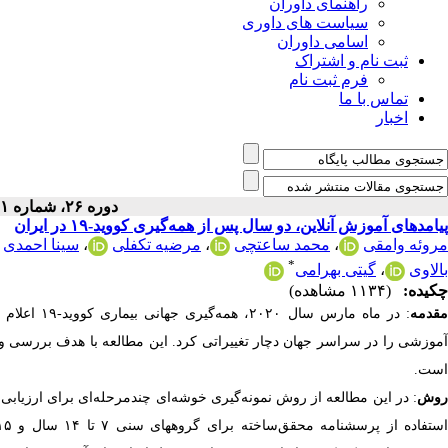
راهنمای داوران
سیاست های داوری
اسامی داوران
ثبت نام و اشتراک
فرم ثبت نام
تماس با ما
اخبار
دوره ۲۶، شماره ۱ - ( ۲-۱۴۰۵ )
پیامدهای آموزش آنلاین، دو سال پس از همه‌گیری کووید-۱۹ در ایران
مروئه وامقی
،
محمد ساعتچی
،
مرضیه تکفلی
،
سینا احمدی
*
بالاوی
،
گیتی بهرامی
چکیده:
(۱۱۳۴ مشاهده)
قدمه
: در ماه ما
است.
وش