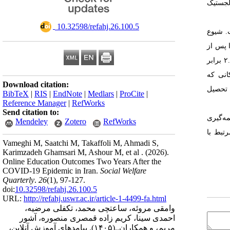
یل رگرسیون لجستیک
‎ 10.32598/refahj.26.100.5
ه مورد تحلیل قرار گرفت. شیوع
یری خود را پس از
همه‌گیری تجربه کرده بودند. احتمال بازماندگی از تحصیل در گروه سنی ۱۵ تا ۱۸ سال، ۱.۹۲ برابر بیشتر از گروه سنی ۷ تا ۱۴ سال بود. همچنین، پسران ۲.۵ برابر
مواجه بودند. کودکانی که
Download citation:
 تحصیل
BibTeX
|
RIS
|
EndNote
|
Medlars
|
ProCite
|
Reference Manager
|
RefWorks
Send citation to:
ه‌گیری
Mendeley
Zotero
RefWorks
تبط با
Vameghi M, Saatchi M, Takaffoli M, Ahmadi S,
Karimzadeh Ghamsari M, Ashour M, et al .
(2026).
Online Education Outcomes Two Years After the
COVID-19 Epidemic in Iran.
Social Welfare
Quarterly
.
26
(1)
, 97-127.
doi:
10.32598/refahj.26.100.5
URL:
http://refahj.uswr.ac.ir/article-1-4499-fa.html
وامقی مروئه، ساعتچی محمد، تکفلی مرضیه،
احمدی سینا، کریم زاده قمصری منصوره، آشور
مریم، و همکاران..
(۱۴۰۵).
پیامدهای آموزش آنلاین،