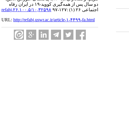
دو سال پس از همه‌گیری کووید-۱۹ در ایران رفاه
اجتماعی ۲۶ (۱) :۱۲۷-۹۷
۱۰,۳۲۵۹۸/refahj.۲۶.۱۰۰.۵
URL:
http://refahj.uswr.ac.ir/article-۱-۴۴۹۹-fa.html