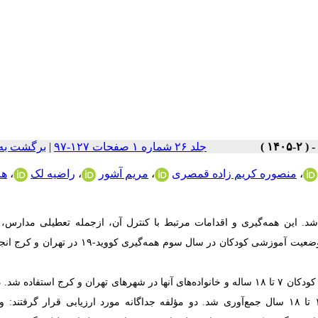
جلد ۲۶ شماره ۱ صفحات ۱۲۷-۹۷
|
برگشت به
،
منصوره کریم زاده قمصری
،
مریم آشور
،
راضیه لک
،
ها
رس سال ۲۰۲۰، همه‌گیری جهانی بیماری کووید-۱۹ اعلام شد. این همه‌گیری و اقدامات مرتبط با کنترل آن، ازجمله تعطیلی م
آموزشی را در سراسر جهان دچار تغییراتی کرد. این مطالعه با هدف بررسی وضعیت آموزشی کودکان در سال سوم همه
: در این مطالعه از روش نمونه‌گیری خوشه‌ای چندمرحله‌ای برای ارزیابی کودکان ۷ تا ۱۸ ساله و خانواده‌های آنها در شهرهای تهران و کرج استفاد
استفاده از پرسشنامه محقق‌ساخته برای گروههای سنی ۷ تا ۱۴ سال و ۱۵ تا ۱۸ سال جمع‌آوری شد. دو مؤلفه جداگانه مورد ارزیابی قرار گرف