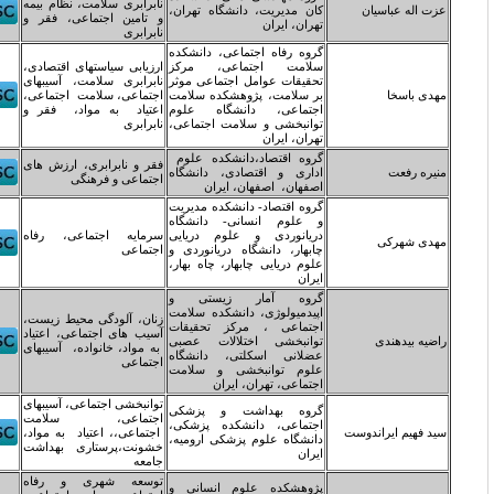
نابرابری سلامت، نظام بیمه
ان مدیریت، دانشگاه تهران،
و تامین اجتماعی، فقر و
هران، ایران
نابرابری
روه رفاه اجتماعی، دانشکده
لامت اجتماعی، مرکز
ارزیابی سیاستهای اقتصادی،
حقیقات عوامل اجتماعی موثر
نابرابری سلامت، آسیبهای
ر سلامت، پژوهشکده سلامت
اجتماعی، سلامت اجتماعی،
جتماعی، دانشگاه علوم
اعتیاد به مواد، فقر و
وانبخشی و سلامت اجتماعی،
نابرابری
هران، ایران
روه اقتصاد،دانشکده علوم
فقر و نابرابری، ارزش های
داری و اقتصادی، دانشگاه
اجتماعی و فرهنگی
صفهان، اصفهان، ایران
روه اقتصاد- دانشکده مدیریت
 علوم انسانی- دانشگاه
ریانوردی و علوم دریایی
سرمایه اجتماعی، رفاه
ابهار، دانشگاه دریانوردی و
اجتماعی
لوم دریایی چابهار، چاه بهار،
یران
روه آمار زیستی و
پیدمیولوژی، دانشکده سلامت
زنان، آلودگی محیط زیست،
جتماعی ، مرکز تحقیقات
آسیب های اجتماعی، اعتیاد
وانبخشی اختلالات عصبی
به مواد، خانواده، آسیبهای
ضلانی اسکلتی، دانشگاه
اجتماعی
لوم توانبخشی و سلامت
جتماعی، تهران، ایران
توانبخشی اجتماعی، آسیبهای
روه بهداشت و پزشکی
اجتماعی، سلامت
جتماعی، دانشکده پزشکی،
اجتماعی،، اعتیاد به مواد،
انشگاه علوم پزشکی ارومیه،
خشونت،پرستاری بهداشت
یران
جامعه
توسعه شهری و رفاه
ژوهشکده علوم انسانی و