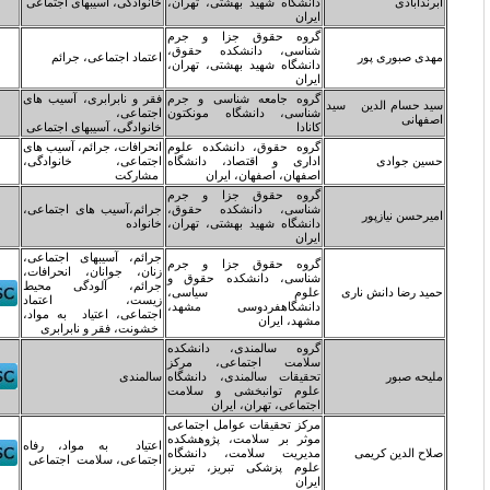
انشگاه شهید بهشتی، تهران،
خانوادگی، آسیبهای اجتماعی
یران
روه حقوق جزا و جرم
ناسی، دانشکده حقوق،
اعتماد اجتماعی، جرائم
انشگاه شهید بهشتی، تهران،
یران
روه جامعه شناسی و جرم
فقر و نابرابری، آسیب های
ناسی، دانشگاه مونکتون
اجتماعی،
انادا
خانوادگی، آسیبهای اجتماعی
روه حقوق، دانشکده علوم
انحرافات، جرائم، آسیب های
داری و اقتصاد، دانشگاه
اجتماعی، خانوادگی،
صفهان، اصفهان، ایران
مشارکت
روه حقوق جزا و جرم
ناسی، دانشکده حقوق،
جرائم،آسیب های اجتماعی،
انشگاه شهید بهشتی، تهران،
خانواده
یران
جرائم، آسیبهای اجتماعی،
روه حقوق جزا و جرم
زنان، جوانان، انحرافات،
ناسی، دانشکده حقوق و
جرائم، آلودگی محیط
لوم سیاسی،
زیست، اعتماد
انشگاهفردوسی مشهد،
اجتماعی، اعتیاد به مواد،
شهد، ایران
خشونت، فقر و نابرابری
روه سالمندی، دانشکده
لامت اجتماعی، مرکز
حقیقات سالمندی، دانشگاه
سالمندی
لوم توانبخشی و سلامت
جتماعی، تهران، ایران
رکز تحقیقات عوامل اجتماعی
وثر بر سلامت، پژوهشکده
اعتیاد به مواد، رفاه
دیریت سلامت، دانشگاه
اجتماعی، سلامت اجتماعی
لوم پزشکی تبریز، تبریز،
یران