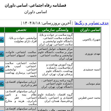
فصلنامه رفاه اجتماعی- اسامی داوران
اسامی داوران
خرین بروزرسانی: ۱۴۰۴/۸/۱۸ |
وابستگی سازمانی
تخصص
روه سلامت در حوادث و بلایا،
انشکده سلامت اجتماعی،
توانبخشی -حوادث و بلایا-
انشگاه علوم توانبخشی و
افراد دارای معلولیت
لامت اجتماعی، تهران، ایران
رکز تحقیقات عوامل اجتماعی
وثر بر سلامت، دانشگاه علوم
سلامت اجتماعی، خانواده،
وانبخشی و سلامت اجتماعی،
خشونت، آسیبهای اجتماعی
هران، ایران
حمایت اجتماعی، سلامت
روه آموزش بهداشت و
اجتماعی، آسیب های
رتقاءسلامت، دانشکده
اجتماعی، توانبخشی
هداشت، دانشگاه علوم
اجتماعی، پرستاری بهداشت
زشکی تهران، تهران، ایران
جامعه
روه برنامه ریزی اجتماعی ،
ارزیابی سیاستهای اقتصادی،
انشکده علوم اجتماعی
فقر و نابرابری
انشگاه تهران، تهران، ایران
ارزیابی سیاستهای اقتصادی،
روه اقتصاد، دانشکدۀ علوم
نظام بیمه و تامین
قتصادی و اجتماعی، دانشگاه
اجتماعی، فقر و
وعلی‌سینا، همدان، ایران
نابرابری، هزینه و مخارج
سلامت
ارزیابی سیاستهای اقتصادی،
روه مهندسی مالی، دانشکده