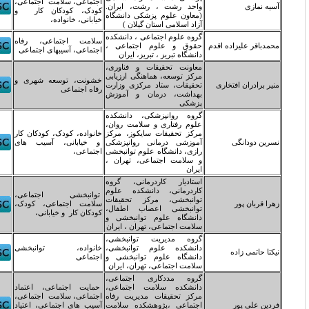
اجتماعی، سلامت اجتماعی،
احد رشت ، رشت، ایران.
کودک، کودکان کار و
معاون علوم پزشکی دانشگاه
خیابانی، خانواده،
زاد اسلامی استان گیلان )
روه علوم اجتماعی ، دانشکده
سلامت اجتماعی، رفاه
قوق و علوم اجتماعی ،
اجتماعی، آسیبهای اجتماعی
انشگاه تبریز ، تبریز، ایران
عاونت تحقیقات و فناوری،
رکز توسعه، هماهنگی ارزیابی
خشونت، توسعه شهری و
حقیقات، ستاد مرکزی وزارت
رفاه اجتماعی
هداشت، درمان و آموزش
زشکی
روه روانپزشکی، دانشکده
لوم رفتاری و سلامت روان،
رکز تحقیقات سایکوز، مرکز
خانواده، کودک، کودکان کار
موزشی درمانی روانپزشکی
و خیابانی، آسیب های
ازی، دانشگاه علوم توانبخشی
اجتماعی،
 سلامت اجتماعی، تهران ،
یران
ستادیار کاردرمانی، گروه
اردرمانی، دانشکده علوم
توانبخشی اجتماعی،
وانبخشی، مرکز تحقیقات
سلامت اجتماعی، کودک،
وانبخشی اعصاب اطفال،
کودکان کار و خیابانی،
انشگاه علوم توانبخشی و
لامت اجتماعی، تهران ، ایران
روه مدیریت توانبخشی،
انشکده علوم توانبخشی،
خانواده، توانبخشی
انشگاه علوم توانبخشی و
اجتماعی
لامت اجتماعی، تهران، ایران
روه مددکاری اجتماعی،
انشکده سلامت اجتماعی،
حمایت اجتماعی، اعتماد
رکز تحقیقات مدیریت رفاه
اجتماعی، سلامت اجتماعی،
جتماعی ،پژوهشکده سلامت
آسیب های اجتماعی، اعتیاد