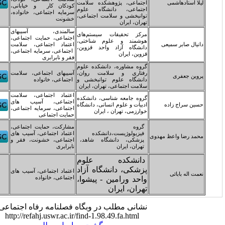
جتماعی، پژوهشکده سلامت
کودکان کار و خیابانی،
جتماعی، دانشگاه علوم
سرمایه اجتماعی، خانواده،
وانبخشی و سلامت اجتماعی،
خشونت
هران، ایران
سالمندی، آسیبهای
رکز تحقیقات سیستم‌های
اجتماعی، حمایت اجتماعی،
وشمند و علوم شناختی،
اعتماد اجتماعی، سلامت
انشگاه آزاد واحد قزوین،
اجتماعی، سرمایه اجتماعی،
زوین، ایران
فقر و نابرابری
روه مشاوره، دانشکده علوم
فتاری و سلامت روان،
آسیبهای اجتماعی، سلامت
انشگاه علوم توانبخشی و
اجتماعی، خانواده
لامت اجتماعی، تهران، ایران
اعتماد اجتماعی، سلامت
روه جامعه شناسی، دانشکده
اجتماعی، آسیب های
دبیات و علوم انسانی، دانشگاه
اجتماعی، سرمایه اجتماعی،
وارزمی، تهران ، ایران
حمایت اجتماعی
گروه
مشارکت، حمایت اجتماعی،
فیزیولوژیست،دانشکده
اعتماد اجتماعی، آسیب های
پزشکی، دانشگاه شاهد،
اجتماعی، خشونت، فقر و
تهران، ایران
نابرابری
انشکده علوم
زشکی، دانشگاه آزاد
اعتماد اجتماعی، آسیب های
اجتماعی، خانواده
احد ورامین - پیشوا،
هران، ایران
شانی مطلب در وبگاه فصلنامه رفاه اجتماعی:
http://refahj.uswr.ac.ir/find-1.98.49.fa.html