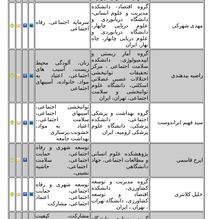
وه اقتصاد- دانشکده
یریت و علوم انسانی-
نشگاه دریانوردی و
سرمایه اجتماعی، رفاه
وم دریایی چابهار،
اجتماعی
نشگاه دریانوردی و
وم دریایی چابهار، چاه
ر، ایران
وه آمار زیستی و
یدمیولوژی، دانشکده
زنان، آلودگی محیط
امت اجتماعی ، مرکز
زیست، آسیب های
قیقات توانبخشی
اجتماعی، اعتیاد به
تلالات عصبی عضلانی
مواد، خانواده، آسیبهای
کلتی، دانشگاه علوم
اجتماعی
انبخشی و سلامت
تماعی، تهران، ایران
توانبخشی اجتماعی،
وه بهداشت و پزشکی
آسیبهای اجتماعی،
تماعی، دانشکده
سلامت اجتماعی،،
شکی، دانشگاه علوم
اعتیاد به مواد،
شکی ارومیه، ایران
خشونت،پرستاری
بهداشت جامعه
توسعه شهری و رفاه
وهشکده علوم انسانی
اجتماعی، حمایت
مطالعات اجتماعی، جهاد
اجتماعی، سلامت
نشگاهی
اجتماعی، حاشیه
نشینی،
وه مدیریت و توسعه
توسعه شهری و رفاه
اورزی، دانشکده
اجتماعی، حمایت
تصاد و توسعه
اجتماعی، اعتماد
اورزی، دانشگاه تهرات
اجتماعی، مشارکت
تهران ، ایران
مشارکت، کیفیت
وه پرستاری، دانشگاه