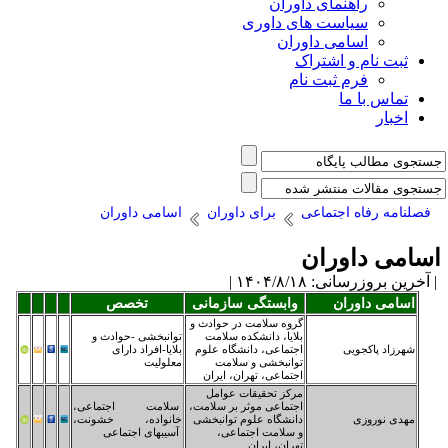
ران
 داوری
ان
برای داوران
اسامی داوران
ابستگی سازمانی
تخصص
وه سلامت در حوادث و
ایا، دانشکده سلامت
توانبخشی -حوادث و
تماعی، دانشگاه علوم
بلایا-افراد دارای
انبخشی و سلامت
معلولیت
تماعی، تهران، ایران
کز تحقیقات عوامل
تماعی موثر بر سلامت،
سلامت اجتماعی،
نشگاه علوم توانبخشی
خانواده، خشونت،
سلامت اجتماعی،
آسیبهای اجتماعی
ران، ایران