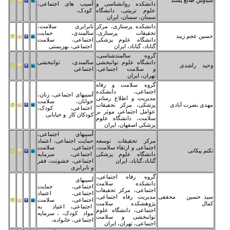
نشکده روانشناسی و
آسیب های اجتماعی،
وم تربیتی، دانشگاه
کودک،
نان، سمنان، ایران
نشکده پرستاری، مرکز
نابرابری سلامت،
قیقات پرستاری،
سالمندی، حمایت
نشگاه علوم پزشکی
اجتماعی، سلامت
باد، گناباد، ایران
اجتماعی، بهزیستی
وه سالمندشناسی،
نشگاه علوم توانبخشی
سالمندی، توانبخشی
سلامت اجتماعی،
اجتماعی
ران، ایران
وه سلامت و رفاه
تماعی، دانشکده
آسیبهای اجتماعی، زنان،
یریت و اطلاع رسانی
جوانان، سلامت
شکی، مرکز تحقیقات
اجتماعی، کودک،
امل اجتماعی موثر بر
کودکان کار و خیابانی
امت، دانشگاه علوم
شکی اصفهان، ایران
آسیبهای اجتماعی،
کز تحقیقات توسعه
حمایت اجتماعی، اعتماد
تماعی و ارتقاء سلامت،
اجتماعی، سلامت
نشگاه علوم پزشکی
اجتماعی، سرمایه
باد،گناباد، ایران
اجتماعی، خشونت، فقر
و نابرابری
وه رفاه اجتماعی،
آسیبهای
انشکده سلامت
اجتماعی، حمایت
تماعی، مرکز تحقیقات
اجتماعی، اعتماد
یریت رفاه اجتماعی،
اجتماعی، سلامت
وهشکده سلامت
اجتماعی، اعتیاد به
تماعی، دانشگاه علوم
مواد کودک، ، سرمایه
انبخشی و سلامت
اجتماعی، خانواده،
تماعی، تهران، ایران