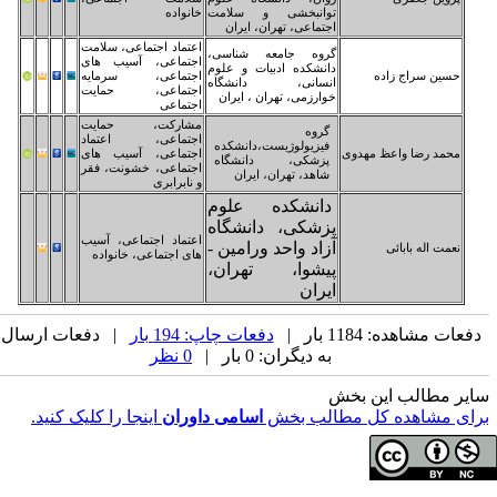
انبخشی و سلامت
خانواده
تماعی، تهران، ایران
اعتماد اجتماعی، سلامت
وه جامعه شناسی،
اجتماعی، آسیب های
نشکده ادبیات و علوم
اجتماعی، سرمایه
سانی، دانشگاه
اجتماعی، حمایت
ارزمی، تهران ، ایران
اجتماعی
مشارکت، حمایت
روه
اجتماعی، اعتماد
یزیولوژیست،دانشکده
اجتماعی، آسیب های
زشکی، دانشگاه
اجتماعی، خشونت، فقر
اهد، تهران، ایران
و نابرابری
انشکده علوم
شکی، دانشگاه
اعتماد اجتماعی، آسیب
اد واحد ورامین -
های اجتماعی، خانواده
یشوا، تهران،
ران
دفعات چاپ: 194 بار
| دفعات ارسال
 دیگران: 0 بار |
0 نظر
لب بخش
اسامی داوران
اینجا را کلیک کنید.