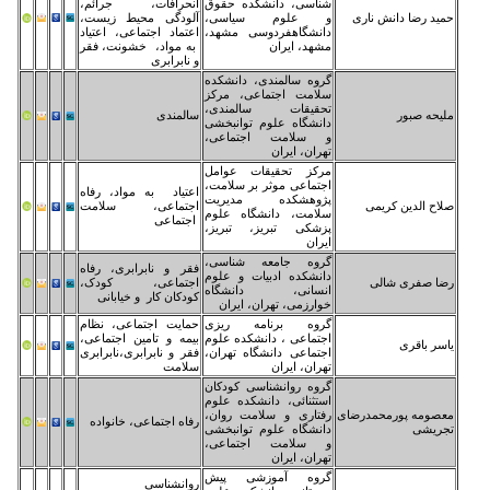
اسی، دانشکده حقوق
انحرافات، جرائم،
 علوم سیاسی،
آلودگی محیط زیست،
نشگاهفردوسی مشهد،
اعتماد اجتماعی، اعتیاد
هد، ایران
به مواد، خشونت، فقر
و نابرابری
وه سالمندی، دانشکده
امت اجتماعی، مرکز
قیقات سالمندی،
سالمندی
نشگاه علوم توانبخشی
سلامت اجتماعی،
ران، ایران
کز تحقیقات عوامل
تماعی موثر بر سلامت،
اعتیاد به مواد، رفاه
وهشکده مدیریت
اجتماعی، سلامت
امت، دانشگاه علوم
اجتماعی
شکی تبریز، تبریز،
ران
وه جامعه شناسی،
فقر و نابرابری، رفاه
نشکده ادبیات و علوم
اجتماعی، کودک،
سانی، دانشگاه
کودکان کار و خیابانی
ارزمی، تهران، ایران
وه برنامه ریزی
حمایت اجتماعی، نظام
تماعی ، دانشکده علوم
بیمه و تامین اجتماعی،
تماعی دانشگاه تهران،
فقر و نابرابری،نابرابری
ران، ایران
سلامت
وه روانشناسی کودکان
تثنائی، دانشکده علوم
تاری و سلامت روان،
رفاه اجتماعی، خانواده
نشگاه علوم توانبخشی
سلامت اجتماعی،
ران، ایران
وه آموزشی پیش
روانشناسی