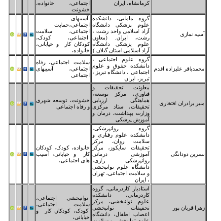
مانشاه، ایران
اجتماعی، خانواده،
خشونت
وه مامایی، دانشکده
آسیبهای
وم پزشکی دانشگاه
اجتماعی،حمایت
اد اسلامی واحد رشت ،
اجتماعی، سلامت
ت، ایران. (معاون
اجتماعی، کودک،
وم پزشکی دانشگاه
کودکان کار و خیابانی،
اد اسلامی استان گیلان )
خانواده،
وه علوم اجتماعی ،
سلامت اجتماعی، رفاه
نشکده حقوق و علوم
اجتماعی، آسیبهای
تماعی ، دانشگاه تبریز ،
اجتماعی
ریز، ایران
اونت تحقیقات و
اوری، مرکز توسعه،
اهنگی ارزیابی
خشونت، توسعه شهری
قیقات، ستاد مرکزی
و رفاه اجتماعی
ارت بهداشت، درمان و
وزش پزشکی
وه روانپزشکی،
نشکده علوم رفتاری و
امت روان، مرکز
قیقات سایکوز، مرکز
خانواده، کودک، کودکان
موزشی درمانی
کار و خیابانی، آسیب
انپزشکی رازی،
های اجتماعی،
نشگاه علوم توانبخشی
سلامت اجتماعی، تهران
ایران
تادیار کاردرمانی، گروه
ردرمانی، دانشکده
توانبخشی اجتماعی،
وم توانبخشی، مرکز
سلامت اجتماعی،
قیقات توانبخشی
کودک، کودکان کار و
صاب اطفال، دانشگاه
خیابانی،
وم توانبخشی و سلامت