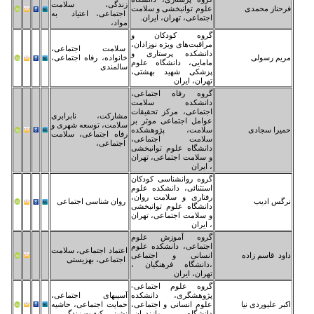
زندگی، سلامت
وم توانبخشی و سلامت
اجتماعی، اعتیاد به
تماعی، تهران، ایران.
مواد،
روه کودکان و
اقبت‌های ویژه نوزادان،
سلامت اجتماعی،
نشکده پرستاری و
خانواده، رفاه اجتماعی،
مایی، دانشگاه علوم
سالمندی
شکی شهید بهشتی،
ران، ایران
وه رفاه اجتماعی،
انشکده سلامت
تماعی، مرکز تحقیقات
مشارکت، نابرابری
امل اجتماعی موثر بر
سلامت، توسعه شهری و
امت، پژوهشکده
رفاه اجتماعی، سلامت
امت اجتماعی،
اجتماعی،
نشگاه علوم توانبخشی
سلامت اجتماعی، تهران
ایران
وه روانشناسی کودکان
تثنائی، دانشکده علوم
تاری و سلامت روان،
روان شناسی اجتماعی
نشگاه علوم توانبخشی
سلامت اجتماعی، تهران
ایران
وه آموزش علوم
تماعی، دانشکده علوم
اعتماد اجتماعی، سلامت
سانی و اجتماعی
اجتماعی، بهزیستی
انشگاه فرهنگیان ،
ران، ایران
وه علوم اجتماعی-
وهشگری، دانشکده
آسیبهای اجتماعی،
وم انسانی و اجتماعی،
حمایت اجتماعی، حاشیه
نشگاه مازندران،
نشینی، کیفیت زندگی