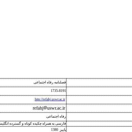
فصلنامه رفاه اجتماعی
1735-
8191
http://refahj.uswr.ac.ir
refahj
uswr.ac.ir
رفاه اجتماعی
فارسی به همراه چکیده کوتاه و گسترده انگلی
پاییز 1380