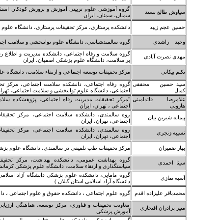
گروه آموزشی علوم تربیتی آموزش و پرورش کودکان استثنا
سیاوش طالع پسند
سمنان، سمنان، ایران
حسین عجم زیبد
دانشکده پرستاری، مرکز تحقیقات پرستاری، دانشگاه علوم پزش
وحید راشدی
گروه سالمندشناسی، دانشگاه علوم توانبخشی و سلامت اجتم
گروه سلامت و رفاه اجتماعی، دانشکده مدیریت و اطلاع ر
مهدی نصرت آبادی
بر سلامت، دانشگاه علوم پزشکی اصفهان، ایران
تکتم پیکانی
مرکز تحقیقات توسعه اجتماعی و ارتقاء سلامت، دانشگاه علوم
سید حسین محققی
گروه رفاه اجتماعی، دانشکده سلامت اجتماعی، مرکز ت
کمال
اجتماعی، دانشگاه علوم توانبخشی و سلامت اجتماعی، تهران
غلامرضا قائدامینی
"مرکز تحقیقات مدیریت رفاه اجتماعی، پژوهشکده سلا
هارونی
اجتماعی ، تهران، ایران
روه سالمندی، دانشکده سلامت اجتماعی، مرکز تحقیقا
پیمانه شیرین بیان
اجتماعی، تهران، ایران
روه سالمندی، دانشکده سلامت اجتماعی، مرکز تحقیقا
نسیبه زنجری
اجتماعی، تهران، ایران
بهار ضمیران
مرکز تحقیقات طب تلفیقی در سالمندی، دانشگاه علوم پزشکی 
گروه بهداشت عمومی، دانشکده بهداشت، مرکز تحقیقا
سینا احمدی
سیاستگذاری و ارتقاء سلامت، دانشگاه علوم پزشکی کرمانشا
گروه مامایی، دانشکده علوم پزشکی دانشگاه آزاد اسلام
آسیه نمازی
دانشگاه آزاد اسلامی استان گیلان )
محمدباقر علیزاده اقدم
گروه علوم اجتماعی ، دانشکده حقوق و علوم اجتماعی ، دانشگ
معاونت تحقیقات و فناوری، مرکز توسعه، هماهنگی ارزیاب
منیر برادران افتخاری
آموزش پزشکی