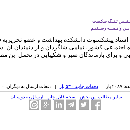
قـفــس تـنــگ شکـست
ـن واهـمـــه رســتـیـم
ستاد پیشکسوت دانشکده بهداشت و عضو تحریریه فصلن
 اجتماعی کشور، تمامی شاگردان و ارادتمندان آن اس
 و برای بازماندگان صبر و شکیبایی در تحمل این مص
بار |
دفعات چاپ: ۵۳۰ بار
| دفعات ارسال به دیگران: ۰ بار |
سایر مطالب این بخش
|
نسخه قابل چاپ
|
ارسال به دوستان
|