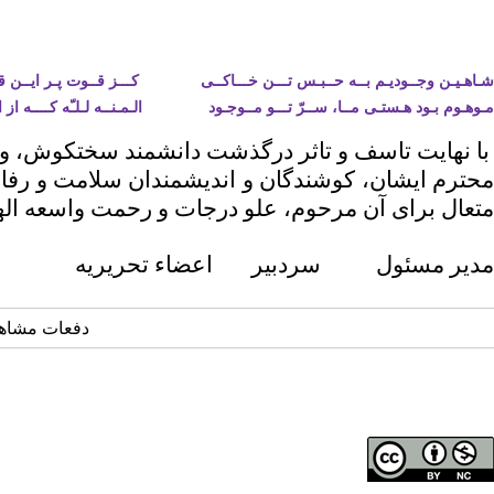
شـاهـیـن وجــودیـم بــه حــبـس تـــن خـــاکــی کـــز قــوت پـر ایــن 
مـوهـوم بـود هـستـی مــا، ســرّ تـــو مــوجـود الـمـنــه لـلـّه کــــه از ایـ
با نهایت تاسف و تاثر درگذشت دانشمند سختکوش، و ا
محترم ایشان، کوشندگان و اندیشمندان سلامت و رفاه
متعال برای آن مرحوم، علو درجات و رحمت واسعه الهی
مدیر مسئول سردبیر اعضاء تحریریه
دفعات مشاهده: ۲۰۸۷ 