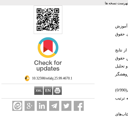
هرست نسخه ها
 آموزش
ی حقوق
 نتایج
تخصص حقوق
تخاب و تحلیل
ژوهشگر
‎ 10.32598/refahj.25.99.4670.1
: نشان داد که در مجموع 9 کتاب بررسی شده دوره اول ابتدایی بیشترین ضریب اهمیت در بین مولفه‌های حقوق کودک، مربوط به مولفه حقوق اجتماعی(0/990)
م به ترتیب
تاب‌های