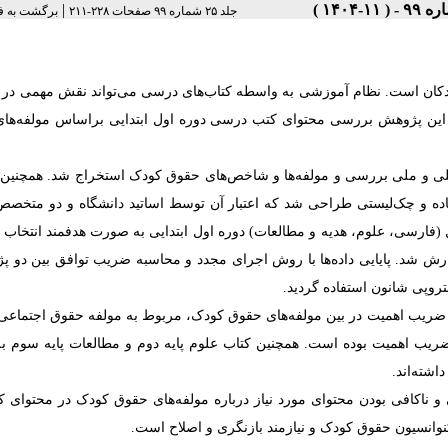
|
جلد ۲۵ شماره ۹۹ صفحات ۲۲۸-۲۱۱
برگشت به ف
دکان است.
نظام آموزشی به واسطه کتاب‌های درسی می‌تواند نقش مهمی در
ام این پژوهش بررسی محتوای کتب درسی دوره اول ابتدایی براساس مولفه‌ها
لی و ملی بررسی و مولفه‌ها و شاخص‌های حقوق کودک استخراج شد. همچنین از
به دلیل قرابت و جامعیت استفاده و چک‌لیستی طراحی شد که اعتبار آن توسط اساتید دانشگاه و دو م
 گردید. در بخش کمی، 9 جلد کتاب درسی سال تحصیلی 1403 شامل (فارسی، علوم، هدیه و مطالعات) دوره اول ابتدایی به صورت هدفمند ان
رش شد. پایایی داده‌ها با روش اجرای مجدد و محاسبه ضریب توافق بین دو پ
ت و مولفه حقوق بهداشتی (0/248) دارای کمترین ضریب اهمیت بوده است. همچنین کتاب علوم پایه دوم و مطالعات پایه سو
اشته‌اند.
 و ناکافی بودن محتوای مورد نیاز درباره مولفه‌های حقوق کودک در محتوای ک
کنوانسیون حقوق کودک و نیازمند بازنگری و اصلاح است.