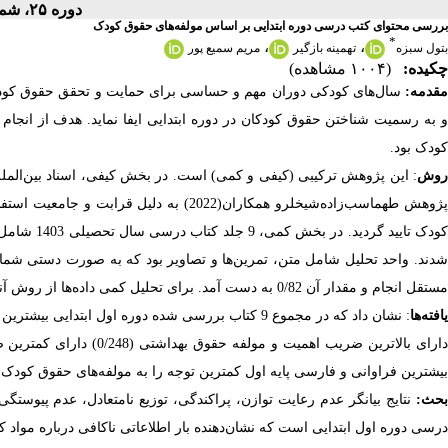
دوره ۲۵، شماره ۹۹ - ( ۱۱-۱۴۰۴ )
بررسی محتوای کتب درسی دوره ابتدایی بر اساس مولفه‌های حقوق کودک
*
،
،
بتول سبزه
تهمینه بازگیر
مریم سمیع پور
چکیده:
(۱۰۰۴ مشاهده)
قدمه:
سال‌های کودکی دوران مهم و حساسی برای حمایت و تحقق حقوق کو
و به رسمیت شناختن حقوق کودکان در دوره ابتدایی ایفا نماید. هدف از انج
کودک بود.
وش
: این پژوهش ترکیبی (کیفی و کمی)
است. در بخش کیفی، اسناد بین‌المل
پژوهش طهماسب‌زاده‌شیخلرو همکاران(2022) 
کودک تایید
شدند. واحد تحلیل شامل متن، تمرین‌ها و تصاویر بود که به صورت دستی شما
مستقل انجام و مقدار آن 0/82 به دست آمد. برای تحلیل کمی داده‌ها از روش آنتروپی شانون استفاده گردید.
افت
ه‌ها
دارای بالاترین ضریب اهمی
بیشترین فراوانی و فارسی پایه اول کمترین توجه را به مولفه‌های حقوق کودک د
حث:
نتایج بیانگر عدم رعایت توازن،
پراکندگی،
توزیع نامتعادل، عدم پیوستگی
درسی دوره اول ابتدایی است که نشان‌دهنده بار اطلاعاتی ناکافی درباره مواد 