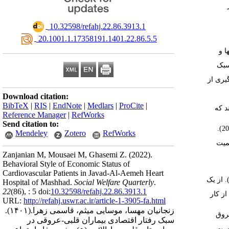
‎ 10.32598/refahj.22.86.3913.1
‎ 20.1001.1.17358191.1401.22.86.5.5
ها و
سبک
گیری از
Download citation:
BibTeX
|
RIS
|
EndNote
|
Medlars
|
ProCite
|
د که
Reference Manager
|
RefWorks
Send citation to:
Mendeley
Zotero
RefWorks
اهمیت
Zanjanian M, Mousaei M, Ghasemi Z.
(2022).
Behavioral Style of Economic Status of
Cardiovascular Patients in Javad-Al-Aemeh Heart
از
یک
Hospital of Mashhad.
Social Welfare Quarterly
.
22
(86)
, : 5 doi:
10.32598/refahj.22.86.3913.1
از
کار
URL:
http://refahj.uswr.ac.ir/article-1-3905-fa.html
زنجانیان مهسا، موسایی میثم، قاسمی زهرا.
(۱۴۰۱).
روق
سبک رفتار اقتصادی بیماران قلبی-عروقی در
ست.