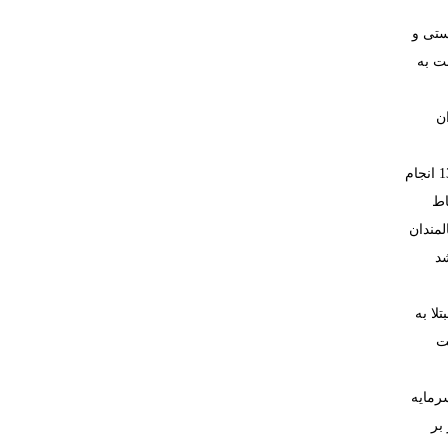
یوپلاستی و
بت به
ن
(2017) پژوهشی با عنوان بررسی میزان خودکارآمدی در بیماران مبتلا به دیابت مراجعه‌کننده به مرکز بهداشتی درمانی بابل در سال 1395 انجام
اط
مندان
شد
لا به
فیت
سرمایه
بر