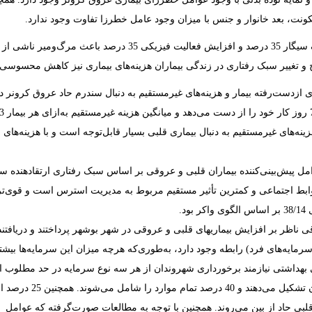
ونت،
بعد خانوار
و
جنس
با
میزان
وجود
عامل خطرزا
تفاوت
وجود ندارد
.
(2019) گزارش کردند که مداخلات تغذیه‌ای 45 درصد، ترک سیگار 35 درصد و افزایش فعالیت فیزیکی 35 درصد باعث مرگ‌ومیر ناشی از
لاح و تغییر سبک رفتاری در زندگی بیماران هزینه‌های بیماری نیز کاهش محسوسی
ه‌وری ازدست‌رفته بیمار و هزینه‌های غیرمستقیم به دنبال سندرم حاد عروق کرونر در
 هزینه‌های غیرمستقیم به دنبال بیماری قلبی بسیار قابل‌توجه است و با هزینه‌های
(2017) در مطالعه‌ای به بررسی عوامل پیش‌بینی‌کننده بیماران قلبی و عروقی بر اساس سبک رفتاری ارتقادهنده
ه روابط اجتماعی و کمترین تأثیر مستقیم مربوط به مدیریت استرس است و قوی‌ت
د.
رمایه‌های
فرد
) رابطه
وجود
دارد،
به‌طوری‌که
هرچه
میزان
این
سرمایه
ها
بیشت
بهداشتی
نیازمند
برخورداری
شهروندان
از
هر
سه
نوع
سرمایه
در
حد
مطلوب
ا
ن تشکیل می‌دهند
و
40
درصد
تمام
موارد
را
شامل می‌شوند. همچنین
25
درصد
ا
لبی
حاد
از
بین می‌روند. همچنین با
توجه
به
مطالعات
صورت‌گرفته
که
عوامل