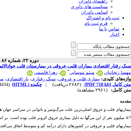
راهنمای داوران
سیاست های داوری
اسامی داوران
ثبت نام و اشتراک
فرم ثبت نام
تماس با ما
اخبار
دوره ۲۲، شماره ۸۶ - ( ۸-۱۴۰۱ )
سبک رفتار اقتصادی بیماران قلبی-عروقی در بیمارستان قلب جوادالائم
*
مهسا زنجانیان
،
میثم موسایی
،
زهرا قاسمی
واژه‌های کلیدی:
بیماری قلبی‌ و ‌عروقی
،
سبک رفتاری
،
بار اقتصادی
،
مو
متن کامل
[PDF 718 kb]
(۲۶۸۲ دریافت)
|
چکیده (HTML)
(4434 مشاهده)
متن کامل:
(۲۹۶۱ مشاهده)
مقدمه
بیماریهای
قلب
و
عروق
اصلی‌ترین
علت
مرگ‌ومیر
و
ناتوانی
در
سراسر
جهان
ه
بیماریهای قلبی و عروقی در کشورهای دارای درآمد کم و متوسط اتفاق می‌افتد