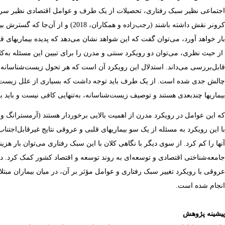
اجتماعی
نظیر
سبک
رفتاری، تحصیلات
از یک
طرف
و
عوامل
اقتصادی
نظیر
سرم
کرونر
نقش
داشته
باشند (رجب‌زاده
و همکاران
، 2018) و از آن‌جا که
گسترش
بی
بار
خواهد
آورد،
می‌توان گفت که این شواهد نشان می‌دهد که پدیده بیماریهای قلبی
از حیث نظری،
می‌توان دو رویکرد سنتی و مدرن را برای تبیین این مسئله به‌
قابل‌بررسی می
داند. استدلال این رویکرد آن است که هر تحول زیست‌شناسانه،
چالش جدی شده است. از یک طرف باید توجه داشت که بسیاری از علل زیست‌شنا
بیماریها چندبعدی هستند و توصیف زیست‌شناسانه، به‌تنهایی کافی نیست و باید به
که این عوامل در رویکرد مدرن از اهمیت
بالایی برخوردار هستند (آرمسترانگ
و 
با این رویکرد به مسئله از یک سو بیماریهای قلبی و عروقی نتایج غیرقابل‌اج
آنها را کم کرد. از سوی دیگر با نگاهی کلان با این سبک رفتاری می‌توان بار هزی
جامعه‌شناختی اقتصادی و توسعه‌ای به روند توسعه و اقتصاد کشور کمک کرد. 
عروقی با رویکرد تغییر سبک رفتاری و عوامل مؤثر بر آن، در میان بیماران مبتلا
انجام شده است.
پیشینه پژوهش