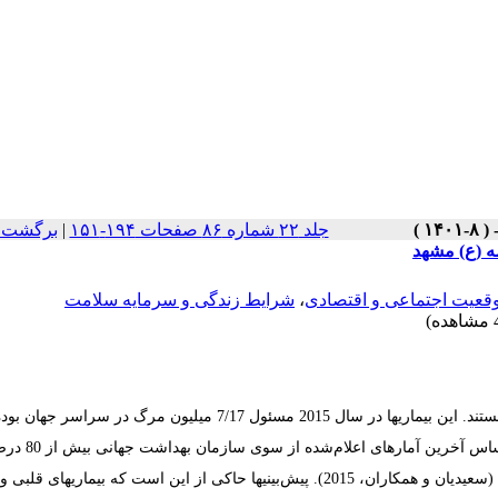
جلد ۲۲ شماره ۸۶ صفحات ۱۹۴-۱۵۱
|
برگشت ب
ه (ع) مشهد
قعیت اجتماعی و اقتصادی
،
شرایط زندگی و سرمایه سلامت
ستند.
این
بیماریها
در سال 2015 مسئول 7/17 میلیون مرگ در سراسر جهان ب
4/7 میلیون نفر از این مرگها به دلیل بیماری عروق کرونر قلب بوده است. بر اساس آخرین آمارهای ا
(
سعیدیان
و همکاران
، 2015
). پیش‌بینیها حاکی از این است که بیماریهای قلبی و