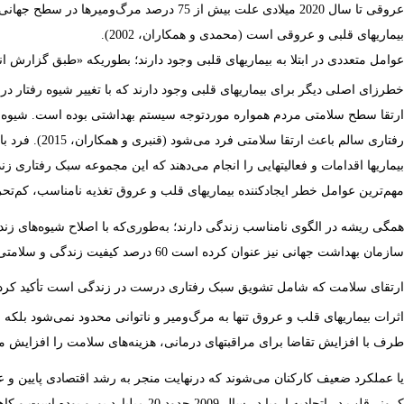
عروقی تا سال 2020 میلادی علت بیش از 75 درصد مرگ‌ومیرها در سطح جهانی خواهند بود (یوسف
بیماریهای قلبی و عروقی است (محمدی
و همکاران
، 2002).
خطرزای اصلی دیگر برای بیماریهای قلبی وجود دارند که با تغییر شیوه رفتار در 
ارتقا سطح سلامتی مردم همواره موردتوجه سیستم بهداشتی بوده است. شیوه و 
رفتاری سالم باعث ارتقا سلامتی فرد می‌شود (قنبری
و همکاران
، 2015).
بیماریها اقدامات و فعالیتهایی را انجام می‌دهند که این مجموعه سبک رفتاری ز
مهم‌ترین عوامل خطر ایجادکننده بیماریهای قلب و عروق تغذیه نامناسب، کم‌ت
همگی ریشه در الگوی نامناسب زندگی دارند؛ به‌طوری‌که با اصلاح شیوه‌های زن
سازمان بهداشت جهانی نیز عنوان کرده است
ارتقای سلامت که شامل تشویق سبک رفتاری درست در زندگی است تأکید کرد
اثرات
بیماریهای
قلب
و
عروق
تنها
به
مرگ‌ومیر
و
ناتوانی
محدود
نمی‌شود
بلکه 
طرف
با
افزایش
تقاضا
برای
مراقبتهای
درمانی،
هزینه‌های
سلامت
را
افزایش می
یا
عملکرد
ضعیف
کارکنان
می‌شوند
که
درنهایت
منجر
به
رشد
اقتصادی
پایین
و
ع
کرونر
قلب
در
اتحادیه
اروپا
در
سال
2009
حدود
20
میلیارد
یورو
بوده
است
و
کا