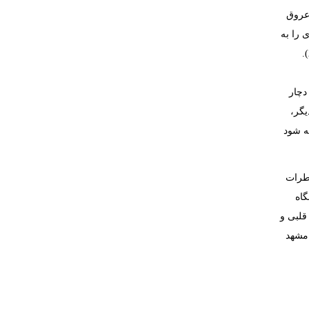
روق
ی
را
به
.
دچار
یگر،
ه شود
خطرات
گاه
قلبی و
 مشهد