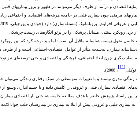
ایه
اقتصادی
و
درآمد
از طرف
دیگر می‌توانند
در
ظهور و
بروز
بیماریهای
قلبی
ع
ماریهای
مزمنی چون بیماری
قلبی
در
جامعه
هزینه‌های
اقتصادی
و
اجتماعی
زیاد
 و عروقی افزایش پروبلماتیک (مسئله‌سازی) دارد (جوادی و پورجبلی، 2019)
کار برد. رویکرد سنتی، مسائل پزشکی را در پرتو انگاره‌های زیست-پزشکی
 حاصل تحول زیست‌شناسانه ماقبل آن است؛ اما باید توجه کرد که این رویکرد 
سانه بیماری، به‌شدت متأثر از عوامل اقتصادی‌-‌اجتماعی است و از طرف د
 ابعاد دیگری
چون ابعاد اجتماعی، فرهنگی و اقتصادی و حتی توسعه‌ای نیز توج
[11]
توکلی
، 2008).
تناب زندگی مدرن نیستند و با تغییرات متوسطی در سبک رفتاری زندگی می‌توان 
نه‌های اقتصادی بیماران قلبی و عروقی را کاهش داده و با چشم‌اندازی وسیع از ن
در این راستا، پژوهش حاضر با هدف
مطالعه جامعه‌شناختی بار اقتصادی بیماران 
 به بیماری قلبی و عروقی پیش از ابتلا به بیماری در بیمارستان قلب جوادالائمه