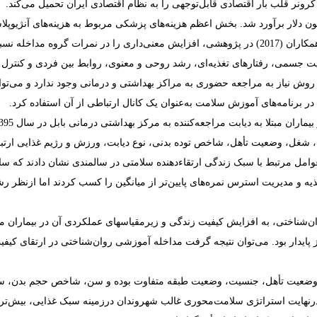
رونر قلب بار اقتصادی قابل‌توجهی را
به نظام اقتصادی
ایران تحمیل می‌کند.
ی پزشکی و هزینه‌های تولید ازدست‌رفته به دلیل مرگ زودرس 933 میلیون دلار برآورد شد. بخش اعظم هزینه‌های پزشکی مربوط به هزینه‌های آنژ
مکاران
(2017) در پژوهشی، افزایش معنی‌داری را در نمرات گروه مداخله نس
یت جسمی، رفتارهای تغذیه‌ای، رشد روحی و معنوی، روابط بین فردی و کنترل
 روش نیاز به
مراجعه حضوری به مراکز بهداشتی و درمانی وجود ندارد و می‌توا
در برنامه‌های آموزش سلامت به‌عنوان یک کانال ارتباطی از آن استفاده کرد.
، شغل، وضعیت تأهل، شاخص توده بدنی، نوع دیابت، ورزش و رژیم غذایی ارتب
سال
ه و مدیریت استرس نمره‌های پایین‌تر از میانگین را کسب کردند اما ازنظر ر
وان‌شناختی، به افزایش کیفیت زندگی و زیرمقیاسهای عملکردی آن در بیماران مبت
نجر می‌شود. آموزشها پس از پیگیری با فاصله زمانی 30 روز نیز پایدار بود. می‌توان نتیجه گرفت مداخله آموزشی روان‌شناختی در ارتقای کی
ندان برحسب وضعیت تأهل، جنسیت، وضعیت طبقه متفاوت بوده و سن، شاخص حجم بدن، 
رنهایت استراتژی سلامت‌محوری غالب شهروندان درزمینه سبک غذایی، بیش‌تر 