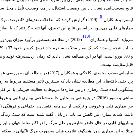
نتایج
به‌دست‌آمده
نشان
داد
بین
وضعیت اشتغال،
درآمد،
وضعیت
تأهل،
محل
سک
[9]
ایسترا و همکاران
بیمارهای قلبی می‌شود. بر اساس نتایج این تحقیق، آنها نتیجه گرفتند که با اص
[10]
می‌باید.
کتسوا و همکاران
(2019) در مطالعه به‌منظور برآورد میزان بهر
و 593 یورو است. آنها در این مطالعه نشان دادند که زمان ازدست‌رفته تولید و
قابل‌مقایسه نیست.
سلیمانی‌مقدم، محمدی، کاخکی و همکاران 
پرداختند. یافته‌های این مطالعه نشان داد که بیشترین تأثیر مستقیم مربوط ب
پیشگویی‌کننده سبک رفتاری در بین سازه‌ها مربوط به فعالیت فیزیکی با اثر کلی 38/14 بر اساس الگوی واکر بو
ساعی و نامور (2016) در پژوهشی به تحلیل جامعه‌شناختی بیماری قلبی و عروقی ناظر بر افزایش بیماریهای قلبی و عروقی در شهر بوشهر پرداختند و دریافتند که
بین
بیماری
قلبی
و
عروقی
و
ترکیبی
از
سرمایه
اقتصادی، اجتماعی
و
فرهنگی
(
س
باشد،
شدت
بیماری
نیز
کاهش
می‌یابد
.
در پایان
گفته
شده است
که
سبک
زندگی
بیماریهای
قلبی
در
حال
حاضر
شایعترین
علل
مرگ
را
در
اکثر
نقاط
جهان
و
ایرا
مبتلا
به
این
بیماری بدون
هیچ‌گونه
علامت
قبلی
به‌صورت
مرگ
ناگهانی
یا
سکته
ق