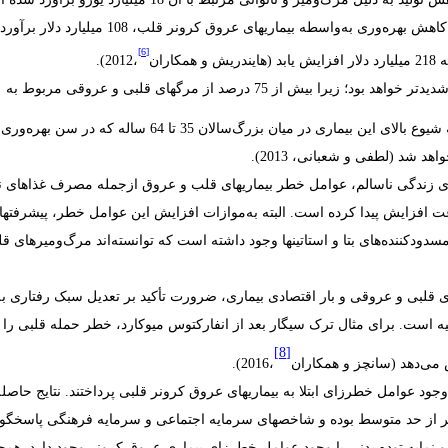
کاهش
بهره‌وری
به‌واسطه
بیماری
ها
ی
عروق
کرونر
قلب، 108
میلیارد
دلار
برآورد
[6]
 218
میلیارد
دلار
افزایش
یابد (هایندریش و همکاران
،2012).
دیدتر
خواهد
بود؛
زیرا
بیش
از
75
درصد
از
مرگهای
قلبی
و
عروقی
مربوط
به
شیوع
بالای
این
بیماری
در
میان
بزرگ‌سالان
35
تا
64
ساله
که
در
سن
بهره‌وری
اهد
شد (لطفی و شعبانی، 2013).
ی
زندگی
ناسالم،
عوامل
خطر
بیماریهای
قلب
و
عروق
ازجمله
مصرف
غذاهای
ن
عت
افزایش
پیدا
کرده
است.
البته
به‌موازات
افزایش
این عوامل
خطر،
پیشرفتها
سدودکننده‌های
بتا
و
استاتینها
وجود
داشته
است
که
توانسته
اند
مرگ‌ومیرهای قل
ری قلبی‌ و عروقی و بار اقتصادی بیماری، ضرورت تأکید بر تعدیل سبک رفتاری به
ه است. برای مثال ترک سیگار بعد از انفارکتوس میو‌کارد، خطر حمله قلبی را 
[8]
،2016).
وجود
عوامل خطرزای ابتلا
به
بیماریهای
عروق
کرونر
قلب
ی پرداختند.
نتایج
حاصله
ر
از حد
متوسط
بوده
و
شاخصهای
سرمایه
اجتماعی
و
سرمایه
فرهنگی
پاسخگوی
و
نمایه
توده
بدنی
با
وجود عوامل خطرزای بیماری
عروق
کرونر
وجود
دارد
.
همچ