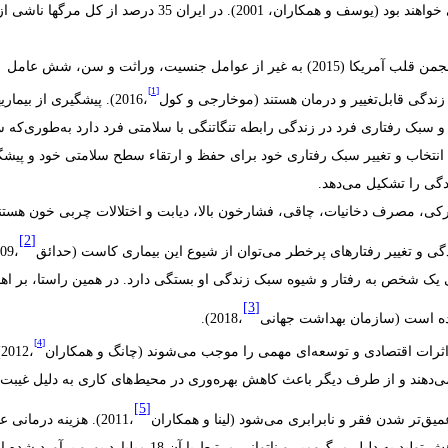
و همکاران
، 2001). در ایران 35 درصد از کل مرگها ناشی از
عوامل متعددی در ابتلا به بیماریهای قلبی وجود دارند؛ بطوریکه «طبق گزارش انجمن قلب آمریکا (2015) به غیر از عوامل جنسیت، وراثت و سن، شش عامل
[1]
زندگی قابل‌تغییر و درمان هستند
(موخارجی و کول
،2016). پیشگیری از بیماری
سبک رفتاری فرد در زندگی رابطه تنگاتنگی با سلامتی فرد دارد به‌طوری‌که 
 فرد با انتخاب و تغییر سبک رفتاری خود برای حفظ و ارتقاء سطح سلامتی خود و پیش
ندگی را تشکیل می‌دهد.
حرکی، مصرف دخانیات، چاقی، فشارخون بالا، دیابت و اختلالات چربی خون هستن
[2]
دگی و تغییر رفتارهای پرخطر می‌توان از شیوع این بیماری کاست (حدائق
،2009).
 60 درصد کیفیت زندگی و سلامتی یک شخص به رفتار و شیوه سبک زندگی او بستگی دارد. در همین راستا، بر 
[3]
ه است (سازمان بهداشت جهانی
،2018).
[4]
اثرات
اقتصادی و توسعه‌ای مهمی
را
موجب
می‌شوند (چانگ و همکاران
،2012).
‌دهند
و
از
طرف
دیگر
باعث
کاهش
بهره‌وری
در
محیط‌های
کاری
به دلیل
غیبت
[5]
میق‌تر شدن
فقر
و
نابرابری
می‌
شود (لینا و همکاران
،2011). هزینه
درمانی
ع
هش
تولید
به دلیل
مرگ‌ومیر
و
ناتوانی
مرتبط
با
آن
18
میلیارد
یورو
برآورد
شده
ا