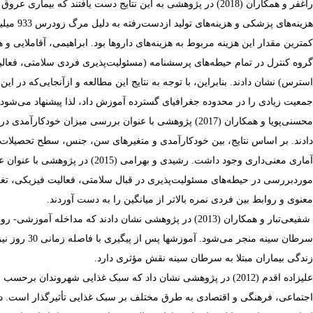
راغفر
و همکاران (2018)
در پژوهشی به این نتایج دست یافتند که بیماری عروق ک
هزینه‌ها
کمترین مقدار این هزینه مربوط به هزینه‌های داروها بود. ابراهیمی، آقاملایی
و ه
گروه کنترل در تمام حیطه‌های پرسشنامه (مسئولیت‌پذیری فردی سلامتی، فعال
استرس) نشان دادند. بنابراین، با توجه به نتایج این مطالعه و ازآنجایی‌که در این
جمعیت زیادی
را در محدوده جغرافیای گسترده آموزش داد، لذا پیشنهاد می‌شود 
محسنی‌پویا
و همکاران
دادند. بر اساس نتایج، بین خودکارآمدی و متغیرهای سن، جنس، سطح تحصیلات
آماری معنی‌داری وجود داشت. رشیدی و بهرامی (2015) در پژوهشی با عنوان عوامل مرتبط با سبک زندگی ارتقاء‌دهنده سلامتی در سالمندی نشان دادند که
موردبررسی در حیطه‌های مسئولیت‌پذیری در قبال سلامتی، فعالیت فیزیکی، تغذی
معنوی
و روابط بین فردی نمره بالاتر از میانگین را به دست آوردند.
شفیعی‌تبار
و همکاران
(2013) در پژوهشی نشان دادند که مداخله آموزشی- ر
سرطان سینه م
زندگی بیماران مبتلا به سرطان سینه نقش مؤثری دارد.
علیزاده اقدم (2012) در پژوهشی نشان داد که سبک غذایی شهرو
اجتماعی، فرهنگی و اقتصادی به طرق مختلف بر سبک غذایی تأثیرگذار است. د