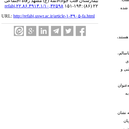
بیمارستان قلب جوادالائمه (ع) مشهد رفاه اجتماعی
۱۰,۳۲۵۹۸/refahj.۲۲.۸۶.۳۹۱۳.۱
۲۲ (۸۶) :۱۹۴-۱۵۱
شده
URL:
http://refahj.uswr.ac.ir/article-۱-۳۹۰۵-fa.html
هستند،
اسالم،
ی
بی
و
‌عنوان
به
نشان
ان
نین