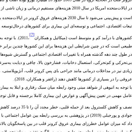
در
ایالات‌متحده
امریکا
در
سال
2010
هزینه‌های
مستقیم
درمانی
و
زیان
ناشی
از
است
و
پیش‌بینی
می‌شود
تا
سال
2030
هزینه‌های عروق
کرونر
در
ایالات‌متحده
به
تبعات
اقتصادی، اجتماعی و توسعه‌ای این
بیماری
برای
کشورهای
درحال‌توسعه
ش
[7]
کشورهای
با
درآمد
کم
و
متوسط
است (میکائیل
و همکاران
،2011).
با
توجه
به
طبیعی
است
که
در
چنین
شرایطی
این
هزینه‌ها
برای
این
کشورها
چندین
برابر
خو
در
طول
چند
دهه
گذشته
همراه
با
تغییرات
اقتصادی
اجتماعی
و
گسترش
شیوه‌ها
بی‌تحرکی
و
کم‌تحرکی،
استعمال
دخانیات،
فشارخون
بالا،
چاقی
و
دیابت
به‌سر
زیادی
نیز
در
مداخلات
درمانی
مانند
جراحی
بای‌
پس
کرونر
قلب،
آنژیوپلاستی،
م
عروقی
را
در
بسیاری
از
کشورها
کاهش
دهند (
راغفر
و همکاران،
2018).
با توجه به انبوهی از شواهد مبنی وجود رابطه میان سبک رفتاری و ابتلا به بیما
عامل مهمی در تعیین پیش‌آگهی و عوارض این بیماری کاملا برجسته و قابل توجی
نصف و کاهش کلسترول بعد از حمله قلبی، خطر مجدد آن را تا 35 درصد کاهش می‌دهد (سانچز و همکاران
جوادی و پورجبلی (2019) در پژوهشی به
بررسی
رابطه
بین
عوامل
اجتماعی
با
داد
که
میزان
عوامل خطرزای بیماری
عروق
کرونر
قلب
در
بین پاسخگویان
بالات
کمتر از
متوسط
و
نیز
رابطه
معنی‌داری
بین
سن،
الگوی
تغذیه،
میزان
تحصیلات