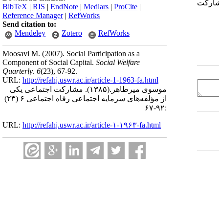
شارکت
BibTeX
|
RIS
|
EndNote
|
Medlars
|
ProCite
|
Reference Manager
|
RefWorks
Send citation to:
Mendeley
Zotero
RefWorks
Moosavi M.
(2007).
Social Participation as a
Component of Social Capital.
Social Welfare
Quarterly
.
6
(23)
, 67-92.
URL:
http://refahj.uswr.ac.ir/article-1-1963-fa.html
موسوی میرطاهر.
(۱۳۸۵).
مشارکت اجتماعی یکی
از مؤلفه‌های سرمایه اجتماعی رفاه اجتماعی ۶ (۲۳)
:۹۲-۶۷
URL:
http://refahj.uswr.ac.ir/article-۱-۱۹۶۳-fa.html