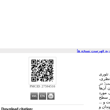
به فهرست نسخه ها
 تئوری
نظری،
ت؛ در
PMCID: 27594516
از فرمول کوکران، حدود 653 نمونه از میان آن‌ها
و استنباطی مورد
در سطح
 و ...
ندان و
Download citation: